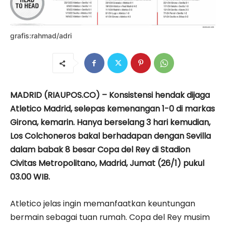
grafis:rahmad/adri
MADRID (RIAUPOS.CO) – Konsistensi hendak dijaga
Atletico Madrid, selepas kemenangan 1-0 di markas
Girona, kemarin. Hanya berselang 3 hari kemudian,
Los Colchoneros bakal berhadapan dengan Sevilla
dalam babak 8 besar Copa del Rey di Stadion
Civitas Metropolitano, Madrid, Jumat (26/1) pukul
03.00 WIB.
Atletico jelas ingin memanfaatkan keuntungan
bermain sebagai tuan rumah. Copa del Rey musim