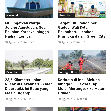
Nasional
Pekanbaru
MUI Ingatkan Warga
Target 100 Pohon per
Jelang Agustusan: Soal
Gudep, Wali Kota
Pakaian Karnaval hingga
Pekanbaru Libatkan
Hadiah Lomba
Pramuka dalam Green City
10 Agustus 2026 -13:27
10 Agustus 2026 -13:15
Pekanbaru
Indragiri Hulu
23,6 Kilometer Jalan
Karhutla di Inhu Meluas
Rusak di Pekanbaru Sudah
hingga 50 Hektare, Api
Diperbaiki, Ini Ruas yang
Mulai Merangsek ke Hutan
Masih Digarap
Primer
10 Agustus 2026 -13:06
10 Agustus 2026 -09:58