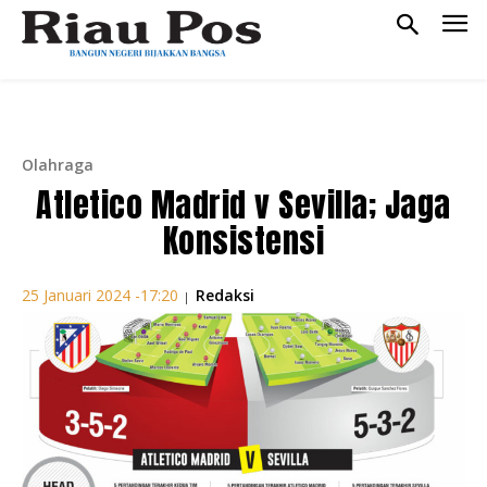
Olahraga
Atletico Madrid v Sevilla; Jaga
Konsistensi
Redaksi
25 Januari 2024 -17:20
|