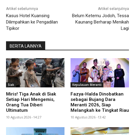
Artikel sebelumnya
Artikel selanjutnya
Kasus Hotel Kuansing
Belum Ketemu Jodoh, Tessa
Dilimpahkan ke Pengadilan
Kaunang Berharap Menikah
Tipikor
Lagi
BERITA LAINNYA
Siak
Kepulauan Meranti
Miris! Tiga Anak di Siak
Fazya-Halda Dinobatkan
Setiap Hari Mengemis,
sebagai Bujang Dara
Orang Tua Diberi
Meranti 2026, Siap
Ultimatum
Melangkah ke Tingkat Riau
10 Agustus 2026 -14:27
10 Agustus 2026 -13:42