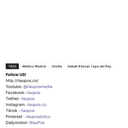
TAGS
Atletico Madrid
Sevilla
babak 8 besar Copa del Rey
Follow US!
http://riaupos.co/
Youtube:
@riauposmedia
Facebook:
riaupos
Twitter:
riaupos
Instagram:
riaupos.co
Tiktok :
riaupos
Pinterest :
riauposdotco
Dailymotion :
RiauPos