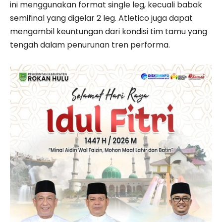
ini menggunakan format single leg, kecuali babak
semifinal yang digelar 2 leg. Atletico juga dapat
mengambil keuntungan dari kondisi tim tamu yang
tengah dalam penurunan tren performa.