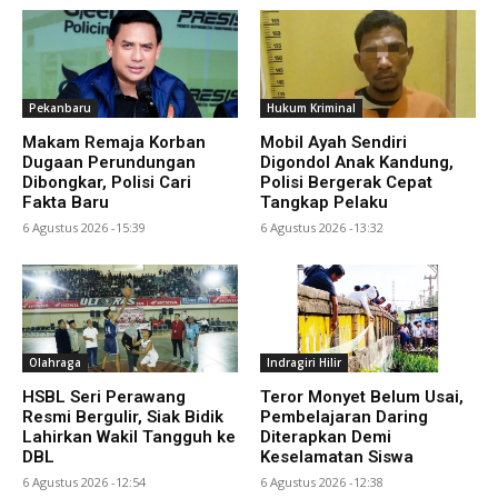
Pekanbaru
Hukum Kriminal
Makam Remaja Korban
Mobil Ayah Sendiri
Dugaan Perundungan
Digondol Anak Kandung,
Dibongkar, Polisi Cari
Polisi Bergerak Cepat
Fakta Baru
Tangkap Pelaku
6 Agustus 2026 -15:39
6 Agustus 2026 -13:32
Olahraga
Indragiri Hilir
HSBL Seri Perawang
Teror Monyet Belum Usai,
Resmi Bergulir, Siak Bidik
Pembelajaran Daring
Lahirkan Wakil Tangguh ke
Diterapkan Demi
DBL
Keselamatan Siswa
6 Agustus 2026 -12:54
6 Agustus 2026 -12:38