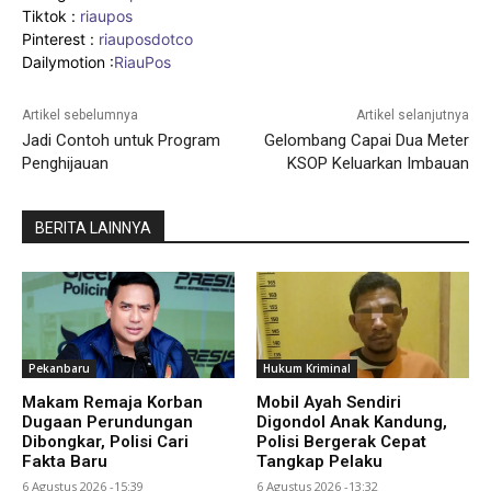
Tiktok :
riaupos
Pinterest :
riauposdotco
Dailymotion :
RiauPos
Artikel sebelumnya
Artikel selanjutnya
Jadi Contoh untuk Program
Gelombang Capai Dua Meter
Penghijauan
KSOP Keluarkan Imbauan
BERITA LAINNYA
Pekanbaru
Hukum Kriminal
Makam Remaja Korban
Mobil Ayah Sendiri
Dugaan Perundungan
Digondol Anak Kandung,
Dibongkar, Polisi Cari
Polisi Bergerak Cepat
Fakta Baru
Tangkap Pelaku
6 Agustus 2026 -15:39
6 Agustus 2026 -13:32