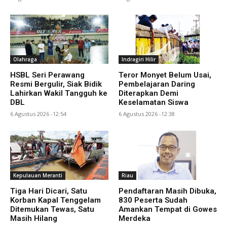
Olahraga
Indragiri Hilir
HSBL Seri Perawang
Teror Monyet Belum Usai,
Resmi Bergulir, Siak Bidik
Pembelajaran Daring
Lahirkan Wakil Tangguh ke
Diterapkan Demi
DBL
Keselamatan Siswa
6 Agustus 2026 -12:54
6 Agustus 2026 -12:38
Kepulauan Meranti
Riau
Tiga Hari Dicari, Satu
Pendaftaran Masih Dibuka,
Korban Kapal Tenggelam
830 Peserta Sudah
Ditemukan Tewas, Satu
Amankan Tempat di Gowes
Masih Hilang
Merdeka