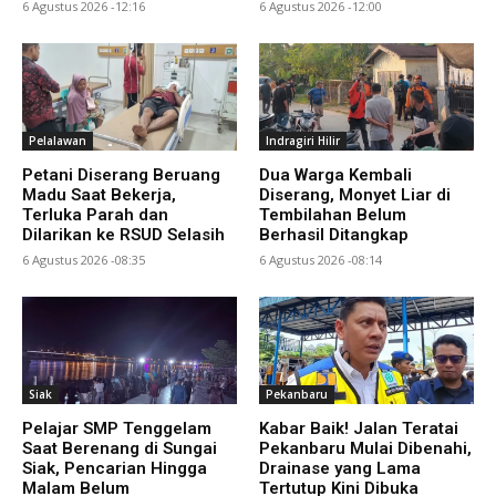
6 Agustus 2026 -12:16
6 Agustus 2026 -12:00
Pelalawan
Indragiri Hilir
Petani Diserang Beruang
Dua Warga Kembali
Madu Saat Bekerja,
Diserang, Monyet Liar di
Terluka Parah dan
Tembilahan Belum
Dilarikan ke RSUD Selasih
Berhasil Ditangkap
6 Agustus 2026 -08:35
6 Agustus 2026 -08:14
Siak
Pekanbaru
Pelajar SMP Tenggelam
Kabar Baik! Jalan Teratai
Saat Berenang di Sungai
Pekanbaru Mulai Dibenahi,
Siak, Pencarian Hingga
Drainase yang Lama
Malam Belum
Tertutup Kini Dibuka