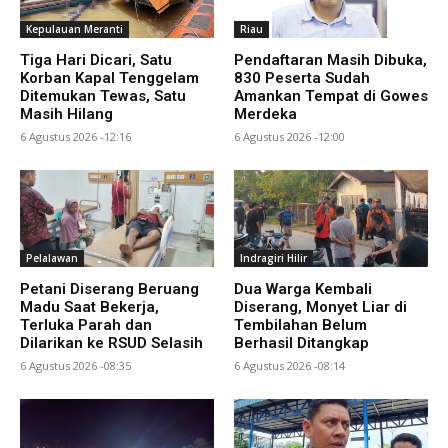
Kepulauan Meranti
Riau
Tiga Hari Dicari, Satu
Pendaftaran Masih Dibuka,
Korban Kapal Tenggelam
830 Peserta Sudah
Ditemukan Tewas, Satu
Amankan Tempat di Gowes
Masih Hilang
Merdeka
6 Agustus 2026 -12:16
6 Agustus 2026 -12:00
Pelalawan
Indragiri Hilir
Petani Diserang Beruang
Dua Warga Kembali
Madu Saat Bekerja,
Diserang, Monyet Liar di
Terluka Parah dan
Tembilahan Belum
Dilarikan ke RSUD Selasih
Berhasil Ditangkap
6 Agustus 2026 -08:35
6 Agustus 2026 -08:14