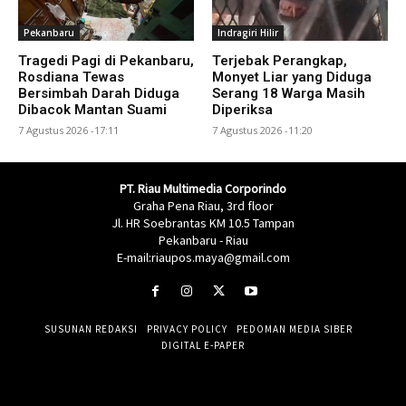
Pekanbaru
Indragiri Hilir
Tragedi Pagi di Pekanbaru,
Terjebak Perangkap,
Rosdiana Tewas
Monyet Liar yang Diduga
Bersimbah Darah Diduga
Serang 18 Warga Masih
Dibacok Mantan Suami
Diperiksa
7 Agustus 2026 -17:11
7 Agustus 2026 -11:20
PT. Riau Multimedia Corporindo
Graha Pena Riau, 3rd floor
Jl. HR Soebrantas KM 10.5 Tampan
Pekanbaru - Riau
E-mail:riaupos.maya@gmail.com
SUSUNAN REDAKSI
PRIVACY POLICY
PEDOMAN MEDIA SIBER
DIGITAL E-PAPER