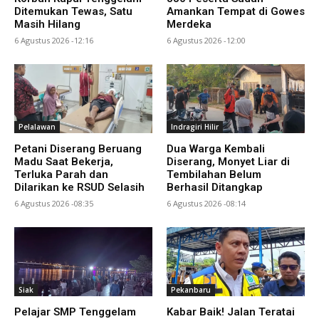
Ditemukan Tewas, Satu
Amankan Tempat di Gowes
Masih Hilang
Merdeka
6 Agustus 2026 -12:16
6 Agustus 2026 -12:00
Pelalawan
Indragiri Hilir
Petani Diserang Beruang
Dua Warga Kembali
Madu Saat Bekerja,
Diserang, Monyet Liar di
Terluka Parah dan
Tembilahan Belum
Dilarikan ke RSUD Selasih
Berhasil Ditangkap
6 Agustus 2026 -08:35
6 Agustus 2026 -08:14
Siak
Pekanbaru
Pelajar SMP Tenggelam
Kabar Baik! Jalan Teratai