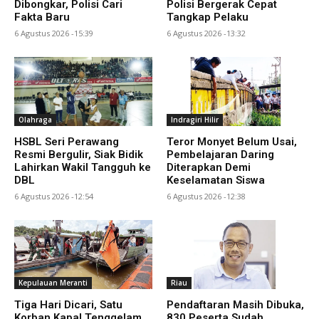
Dibongkar, Polisi Cari
Polisi Bergerak Cepat
Fakta Baru
Tangkap Pelaku
6 Agustus 2026 -15:39
6 Agustus 2026 -13:32
Olahraga
Indragiri Hilir
HSBL Seri Perawang
Teror Monyet Belum Usai,
Resmi Bergulir, Siak Bidik
Pembelajaran Daring
Lahirkan Wakil Tangguh ke
Diterapkan Demi
DBL
Keselamatan Siswa
6 Agustus 2026 -12:54
6 Agustus 2026 -12:38
Kepulauan Meranti
Riau
Tiga Hari Dicari, Satu
Pendaftaran Masih Dibuka,
Korban Kapal Tenggelam
830 Peserta Sudah