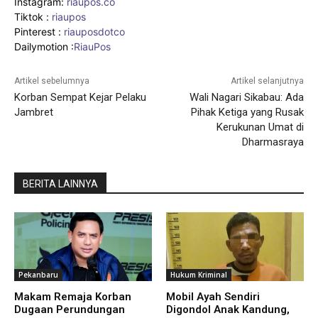
Instagram:
riaupos.co
Tiktok :
riaupos
Pinterest :
riauposdotco
Dailymotion :
RiauPos
Artikel sebelumnya
Artikel selanjutnya
Korban Sempat Kejar Pelaku
Wali Nagari Sikabau: Ada
Jambret
Pihak Ketiga yang Rusak
Kerukunan Umat di
Dharmasraya
BERITA LAINNYA
Pekanbaru
Hukum Kriminal
Makam Remaja Korban
Mobil Ayah Sendiri
Dugaan Perundungan
Digondol Anak Kandung,