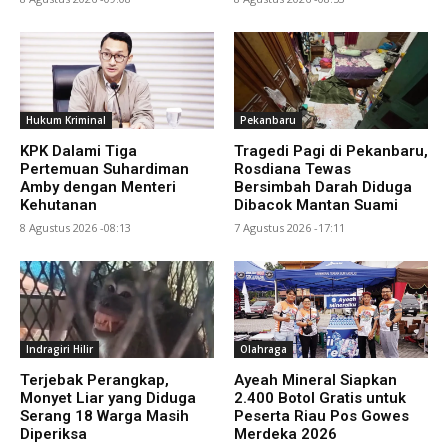
Hukum Kriminal
Pekanbaru
KPK Dalami Tiga
Tragedi Pagi di Pekanbaru,
Pertemuan Suhardiman
Rosdiana Tewas
Amby dengan Menteri
Bersimbah Darah Diduga
Kehutanan
Dibacok Mantan Suami
8 Agustus 2026 -08:13
7 Agustus 2026 -17:11
Indragiri Hilir
Olahraga
Terjebak Perangkap,
Ayeah Mineral Siapkan
Monyet Liar yang Diduga
2.400 Botol Gratis untuk
Serang 18 Warga Masih
Peserta Riau Pos Gowes
Diperiksa
Merdeka 2026