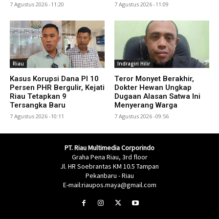
7 Agustus 2026 -11:20
7 Agustus 2026 -11:09
Riau
Indragiri Hilir
Kasus Korupsi Dana PI 10
Teror Monyet Berakhir,
Persen PHR Bergulir, Kejati
Dokter Hewan Ungkap
Riau Tetapkan 9
Dugaan Alasan Satwa Ini
Tersangka Baru
Menyerang Warga
7 Agustus 2026 -10:11
7 Agustus 2026 -09:56
PT. Riau Multimedia Corporindo
Graha Pena Riau, 3rd floor
Jl. HR Soebrantas KM 10.5 Tampan
Pekanbaru - Riau
E-mail:riaupos.maya@gmail.com