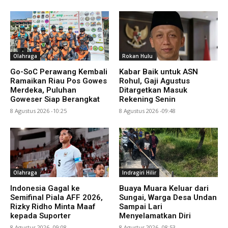
Olahraga
Rokan Hulu
Go-SoC Perawang Kembali
Kabar Baik untuk ASN
Ramaikan Riau Pos Gowes
Rohul, Gaji Agustus
Merdeka, Puluhan
Ditargetkan Masuk
Goweser Siap Berangkat
Rekening Senin
8 Agustus 2026 -10:25
8 Agustus 2026 -09:48
Olahraga
Indragiri Hilir
Indonesia Gagal ke
Buaya Muara Keluar dari
Semifinal Piala AFF 2026,
Sungai, Warga Desa Undan
Rizky Ridho Minta Maaf
Sampai Lari
kepada Suporter
Menyelamatkan Diri
8 Agustus 2026 -09:08
8 Agustus 2026 -08:53