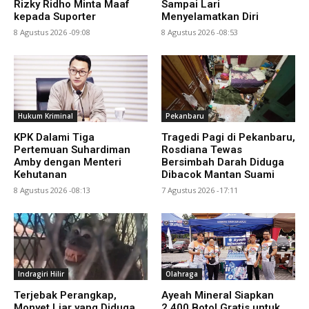
Rizky Ridho Minta Maaf
Sampai Lari
kepada Suporter
Menyelamatkan Diri
8 Agustus 2026 -09:08
8 Agustus 2026 -08:53
Hukum Kriminal
Pekanbaru
KPK Dalami Tiga
Tragedi Pagi di Pekanbaru,
Pertemuan Suhardiman
Rosdiana Tewas
Amby dengan Menteri
Bersimbah Darah Diduga
Kehutanan
Dibacok Mantan Suami
8 Agustus 2026 -08:13
7 Agustus 2026 -17:11
Indragiri Hilir
Olahraga
Terjebak Perangkap,
Ayeah Mineral Siapkan
Monyet Liar yang Diduga
2.400 Botol Gratis untuk