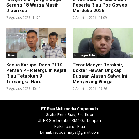
Serang 18 Warga Masih
Peserta Riau Pos Gowes
Diperiksa
Merdeka 2026
7 Agustus 2026 -11:20
7 Agustus 2026 -11:09
Riau
Indragiri Hilir
Kasus Korupsi Dana PI 10
Teror Monyet Berakhir,
Persen PHR Bergulir, Kejati
Dokter Hewan Ungkap
Riau Tetapkan 9
Dugaan Alasan Satwa Ini
Tersangka Baru
Menyerang Warga
7 Agustus 2026 -10:11
7 Agustus 2026 -09:56
PT. Riau Multimedia Corporindo
Graha Pena Riau, 3rd floor
Jl. HR Soebrantas KM 10.5 Tampan
Pekanbaru - Riau
E-mail:riaupos.maya@gmail.com