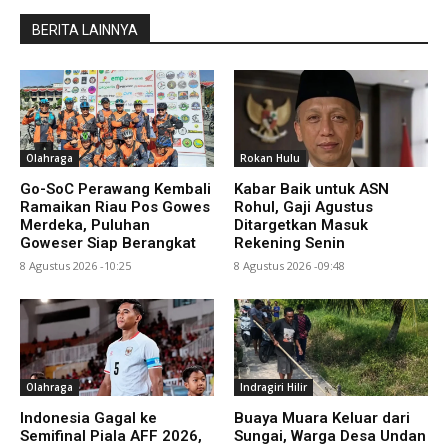
BERITA LAINNYA
Olahraga
Rokan Hulu
Go-SoC Perawang Kembali
Kabar Baik untuk ASN
Ramaikan Riau Pos Gowes
Rohul, Gaji Agustus
Merdeka, Puluhan
Ditargetkan Masuk
Goweser Siap Berangkat
Rekening Senin
8 Agustus 2026 -10:25
8 Agustus 2026 -09:48
Olahraga
Indragiri Hilir
Indonesia Gagal ke
Buaya Muara Keluar dari
Semifinal Piala AFF 2026,
Sungai, Warga Desa Undan