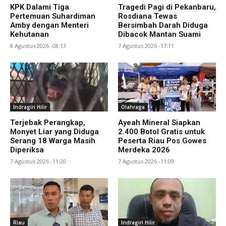
KPK Dalami Tiga
Tragedi Pagi di Pekanbaru,
Pertemuan Suhardiman
Rosdiana Tewas
Amby dengan Menteri
Bersimbah Darah Diduga
Kehutanan
Dibacok Mantan Suami
8 Agustus 2026 -08:13
7 Agustus 2026 -17:11
Indragiri Hilir
Olahraga
Terjebak Perangkap,
Ayeah Mineral Siapkan
Monyet Liar yang Diduga
2.400 Botol Gratis untuk
Serang 18 Warga Masih
Peserta Riau Pos Gowes
Diperiksa
Merdeka 2026
7 Agustus 2026 -11:20
7 Agustus 2026 -11:09
Riau
Indragiri Hilir