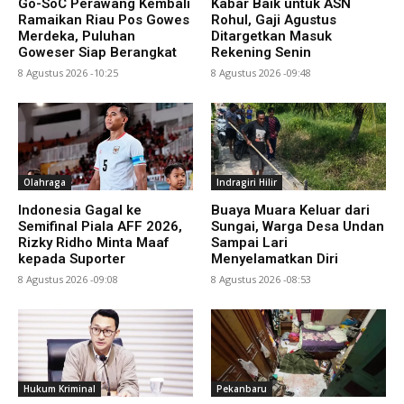
Go-SoC Perawang Kembali
Kabar Baik untuk ASN
Ramaikan Riau Pos Gowes
Rohul, Gaji Agustus
Merdeka, Puluhan
Ditargetkan Masuk
Goweser Siap Berangkat
Rekening Senin
8 Agustus 2026 -10:25
8 Agustus 2026 -09:48
Olahraga
Indragiri Hilir
Indonesia Gagal ke
Buaya Muara Keluar dari
Semifinal Piala AFF 2026,
Sungai, Warga Desa Undan
Rizky Ridho Minta Maaf
Sampai Lari
kepada Suporter
Menyelamatkan Diri
8 Agustus 2026 -09:08
8 Agustus 2026 -08:53
Hukum Kriminal
Pekanbaru