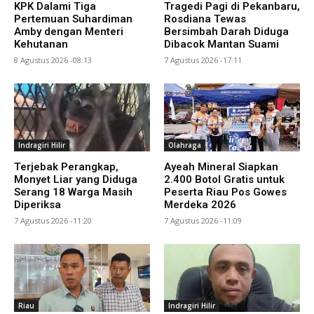
KPK Dalami Tiga
Tragedi Pagi di Pekanbaru,
Pertemuan Suhardiman
Rosdiana Tewas
Amby dengan Menteri
Bersimbah Darah Diduga
Kehutanan
Dibacok Mantan Suami
8 Agustus 2026 -08:13
7 Agustus 2026 -17:11
Indragiri Hilir
Olahraga
Terjebak Perangkap,
Ayeah Mineral Siapkan
Monyet Liar yang Diduga
2.400 Botol Gratis untuk
Serang 18 Warga Masih
Peserta Riau Pos Gowes
Diperiksa
Merdeka 2026
7 Agustus 2026 -11:20
7 Agustus 2026 -11:09
Riau
Indragiri Hilir