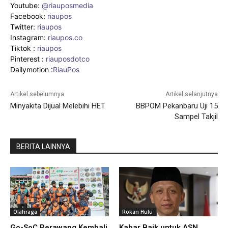
Youtube:
@riauposmedia
Facebook:
riaupos
Twitter:
riaupos
Instagram:
riaupos.co
Tiktok :
riaupos
Pinterest :
riauposdotco
Dailymotion :
RiauPos
Artikel sebelumnya
Artikel selanjutnya
Minyakita Dijual Melebihi HET
BBPOM Pekanbaru Uji 15
Sampel Takjil
BERITA LAINNYA
Olahraga
Rokan Hulu
Go-SoC Perawang Kembali
Kabar Baik untuk ASN