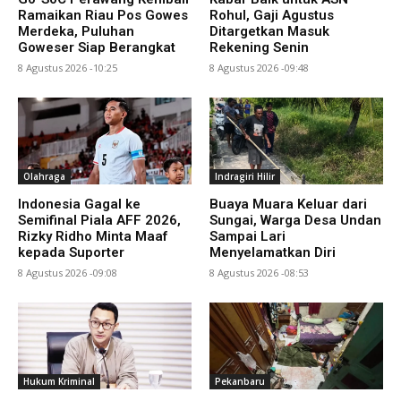
Ramaikan Riau Pos Gowes
Rohul, Gaji Agustus
Merdeka, Puluhan
Ditargetkan Masuk
Goweser Siap Berangkat
Rekening Senin
8 Agustus 2026 -10:25
8 Agustus 2026 -09:48
Olahraga
Indragiri Hilir
Indonesia Gagal ke
Buaya Muara Keluar dari
Semifinal Piala AFF 2026,
Sungai, Warga Desa Undan
Rizky Ridho Minta Maaf
Sampai Lari
kepada Suporter
Menyelamatkan Diri
8 Agustus 2026 -09:08
8 Agustus 2026 -08:53
Hukum Kriminal
Pekanbaru