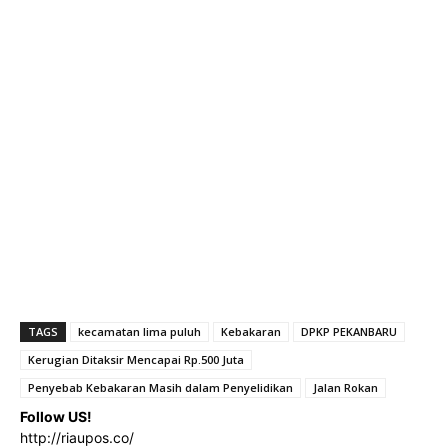
TAGS
kecamatan lima puluh
Kebakaran
DPKP PEKANBARU
Kerugian Ditaksir Mencapai Rp.500 Juta
Penyebab Kebakaran Masih dalam Penyelidikan
Jalan Rokan
Follow US!
http://riaupos.co/