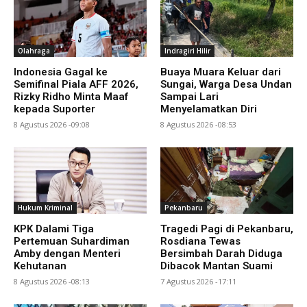
Olahraga
Indragiri Hilir
Indonesia Gagal ke
Buaya Muara Keluar dari
Semifinal Piala AFF 2026,
Sungai, Warga Desa Undan
Rizky Ridho Minta Maaf
Sampai Lari
kepada Suporter
Menyelamatkan Diri
8 Agustus 2026 -09:08
8 Agustus 2026 -08:53
Hukum Kriminal
Pekanbaru
KPK Dalami Tiga
Tragedi Pagi di Pekanbaru,
Pertemuan Suhardiman
Rosdiana Tewas
Amby dengan Menteri
Bersimbah Darah Diduga
Kehutanan
Dibacok Mantan Suami
8 Agustus 2026 -08:13
7 Agustus 2026 -17:11