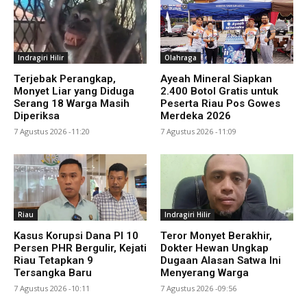
Indragiri Hilir
Olahraga
Terjebak Perangkap,
Ayeah Mineral Siapkan
Monyet Liar yang Diduga
2.400 Botol Gratis untuk
Serang 18 Warga Masih
Peserta Riau Pos Gowes
Diperiksa
Merdeka 2026
7 Agustus 2026 -11:20
7 Agustus 2026 -11:09
Riau
Indragiri Hilir
Kasus Korupsi Dana PI 10
Teror Monyet Berakhir,
Persen PHR Bergulir, Kejati
Dokter Hewan Ungkap
Riau Tetapkan 9
Dugaan Alasan Satwa Ini
Tersangka Baru
Menyerang Warga
7 Agustus 2026 -10:11
7 Agustus 2026 -09:56