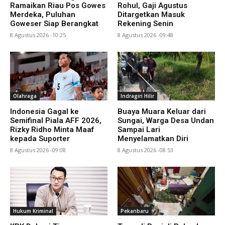
Ramaikan Riau Pos Gowes
Rohul, Gaji Agustus
Merdeka, Puluhan
Ditargetkan Masuk
Goweser Siap Berangkat
Rekening Senin
8 Agustus 2026 -10:25
8 Agustus 2026 -09:48
Olahraga
Indragiri Hilir
Indonesia Gagal ke
Buaya Muara Keluar dari
Semifinal Piala AFF 2026,
Sungai, Warga Desa Undan
Rizky Ridho Minta Maaf
Sampai Lari
kepada Suporter
Menyelamatkan Diri
8 Agustus 2026 -09:08
8 Agustus 2026 -08:53
Hukum Kriminal
Pekanbaru