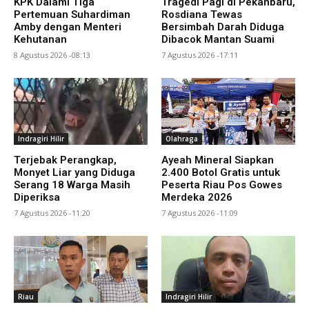
KPK Dalami Tiga
Tragedi Pagi di Pekanbaru,
Pertemuan Suhardiman
Rosdiana Tewas
Amby dengan Menteri
Bersimbah Darah Diduga
Kehutanan
Dibacok Mantan Suami
8 Agustus 2026 -08:13
7 Agustus 2026 -17:11
Indragiri Hilir
Olahraga
Terjebak Perangkap,
Ayeah Mineral Siapkan
Monyet Liar yang Diduga
2.400 Botol Gratis untuk
Serang 18 Warga Masih
Peserta Riau Pos Gowes
Diperiksa
Merdeka 2026
7 Agustus 2026 -11:20
7 Agustus 2026 -11:09
Riau
Indragiri Hilir