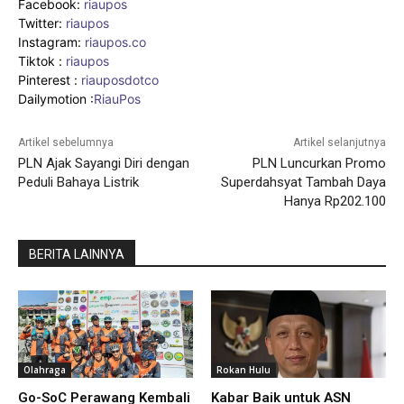
Facebook:
riaupos
Twitter:
riaupos
Instagram:
riaupos.co
Tiktok :
riaupos
Pinterest :
riauposdotco
Dailymotion :
RiauPos
Artikel sebelumnya
Artikel selanjutnya
PLN Ajak Sayangi Diri dengan
PLN Luncurkan Promo
Peduli Bahaya Listrik
Superdahsyat Tambah Daya
Hanya Rp202.100
BERITA LAINNYA
Olahraga
Rokan Hulu
Go-SoC Perawang Kembali
Kabar Baik untuk ASN