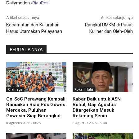
Dailymotion :
RiauPos
Artikel sebelumnya
Artikel selanjutnya
Kecamatan dan Kelurahan
Rangkul UMKM di Pusat
Harus Utamakan Pelayanan
Kuliner dan Oleh-Oleh
BERITA LAINNYA
Olahraga
Rokan Hulu
Go-SoC Perawang Kembali
Kabar Baik untuk ASN
Ramaikan Riau Pos Gowes
Rohul, Gaji Agustus
Merdeka, Puluhan
Ditargetkan Masuk
Goweser Siap Berangkat
Rekening Senin
8 Agustus 2026 -10:25
8 Agustus 2026 -09:48