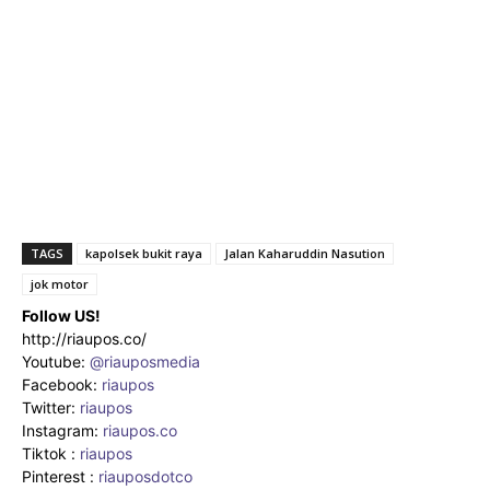
TAGS
kapolsek bukit raya
Jalan Kaharuddin Nasution
jok motor
Follow US!
http://riaupos.co/
Youtube:
@riauposmedia
Facebook:
riaupos
Twitter:
riaupos
Instagram:
riaupos.co
Tiktok :
riaupos
Pinterest :
riauposdotco