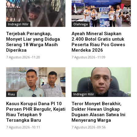
Indragiri Hilir
Olahraga
Terjebak Perangkap,
Ayeah Mineral Siapkan
Monyet Liar yang Diduga
2.400 Botol Gratis untuk
Serang 18 Warga Masih
Peserta Riau Pos Gowes
Diperiksa
Merdeka 2026
7 Agustus 2026 -11:20
7 Agustus 2026 -11:09
Riau
Indragiri Hilir
Kasus Korupsi Dana PI 10
Teror Monyet Berakhir,
Persen PHR Bergulir, Kejati
Dokter Hewan Ungkap
Riau Tetapkan 9
Dugaan Alasan Satwa Ini
Tersangka Baru
Menyerang Warga
7 Agustus 2026 -10:11
7 Agustus 2026 -09:56