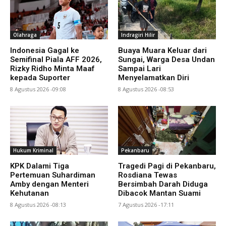
Olahraga
Indragiri Hilir
Indonesia Gagal ke
Buaya Muara Keluar dari
Semifinal Piala AFF 2026,
Sungai, Warga Desa Undan
Rizky Ridho Minta Maaf
Sampai Lari
kepada Suporter
Menyelamatkan Diri
8 Agustus 2026 -09:08
8 Agustus 2026 -08:53
Hukum Kriminal
Pekanbaru
KPK Dalami Tiga
Tragedi Pagi di Pekanbaru,
Pertemuan Suhardiman
Rosdiana Tewas
Amby dengan Menteri
Bersimbah Darah Diduga
Kehutanan
Dibacok Mantan Suami
8 Agustus 2026 -08:13
7 Agustus 2026 -17:11