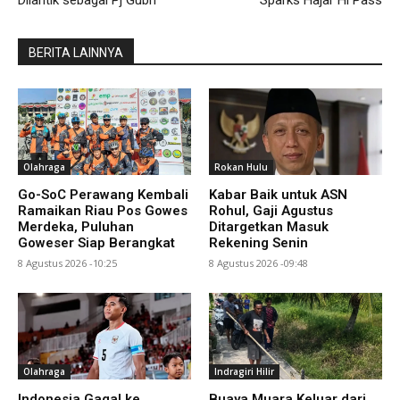
Dilantik sebagai Pj Gubri
Sparks Hajar Hi Pass
BERITA LAINNYA
Olahraga
Rokan Hulu
Go-SoC Perawang Kembali
Kabar Baik untuk ASN
Ramaikan Riau Pos Gowes
Rohul, Gaji Agustus
Merdeka, Puluhan
Ditargetkan Masuk
Goweser Siap Berangkat
Rekening Senin
8 Agustus 2026 -10:25
8 Agustus 2026 -09:48
Olahraga
Indragiri Hilir
Indonesia Gagal ke
Buaya Muara Keluar dari