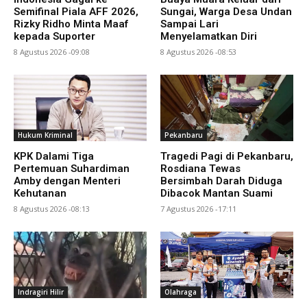
Semifinal Piala AFF 2026,
Sungai, Warga Desa Undan
Rizky Ridho Minta Maaf
Sampai Lari
kepada Suporter
Menyelamatkan Diri
8 Agustus 2026 -09:08
8 Agustus 2026 -08:53
Hukum Kriminal
Pekanbaru
KPK Dalami Tiga
Tragedi Pagi di Pekanbaru,
Pertemuan Suhardiman
Rosdiana Tewas
Amby dengan Menteri
Bersimbah Darah Diduga
Kehutanan
Dibacok Mantan Suami
8 Agustus 2026 -08:13
7 Agustus 2026 -17:11
Indragiri Hilir
Olahraga