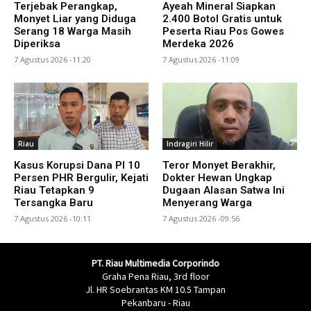
Terjebak Perangkap,
Ayeah Mineral Siapkan
Monyet Liar yang Diduga
2.400 Botol Gratis untuk
Serang 18 Warga Masih
Peserta Riau Pos Gowes
Diperiksa
Merdeka 2026
7 Agustus 2026 -11:20
7 Agustus 2026 -11:09
Riau
Indragiri Hilir
Kasus Korupsi Dana PI 10
Teror Monyet Berakhir,
Persen PHR Bergulir, Kejati
Dokter Hewan Ungkap
Riau Tetapkan 9
Dugaan Alasan Satwa Ini
Tersangka Baru
Menyerang Warga
7 Agustus 2026 -10:11
7 Agustus 2026 -09:56
PT. Riau Multimedia Corporindo
Graha Pena Riau, 3rd floor
Jl. HR Soebrantas KM 10.5 Tampan
Pekanbaru - Riau