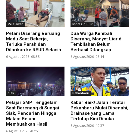
Pelalawan
Indragiri Hilir
Petani Diserang Beruang
Dua Warga Kembali
Madu Saat Bekerja,
Diserang, Monyet Liar di
Terluka Parah dan
Tembilahan Belum
Dilarikan ke RSUD Selasih
Berhasil Ditangkap
6 Agustus 2026 -08:35
6 Agustus 2026 -08:14
Siak
Pekanbaru
Pelajar SMP Tenggelam
Kabar Baik! Jalan Teratai
Saat Berenang di Sungai
Pekanbaru Mulai Dibenahi,
Siak, Pencarian Hingga
Drainase yang Lama
Malam Belum
Tertutup Kini Dibuka
Membuahkan Hasil
5 Agustus 2026 -10:37
6 Agustus 2026 -07:53