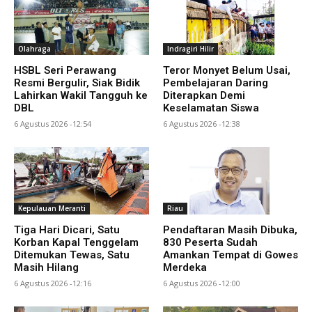
Olahraga
Indragiri Hilir
HSBL Seri Perawang
Teror Monyet Belum Usai,
Resmi Bergulir, Siak Bidik
Pembelajaran Daring
Lahirkan Wakil Tangguh ke
Diterapkan Demi
DBL
Keselamatan Siswa
6 Agustus 2026 -12:54
6 Agustus 2026 -12:38
Kepulauan Meranti
Riau
Tiga Hari Dicari, Satu
Pendaftaran Masih Dibuka,
Korban Kapal Tenggelam
830 Peserta Sudah
Ditemukan Tewas, Satu
Amankan Tempat di Gowes
Masih Hilang
Merdeka
6 Agustus 2026 -12:16
6 Agustus 2026 -12:00