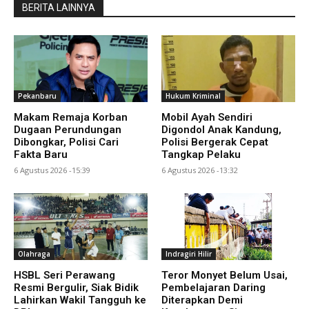
BERITA LAINNYA
Pekanbaru
Hukum Kriminal
Makam Remaja Korban
Mobil Ayah Sendiri
Dugaan Perundungan
Digondol Anak Kandung,
Dibongkar, Polisi Cari
Polisi Bergerak Cepat
Fakta Baru
Tangkap Pelaku
6 Agustus 2026 -15:39
6 Agustus 2026 -13:32
Olahraga
Indragiri Hilir
HSBL Seri Perawang
Teror Monyet Belum Usai,
Resmi Bergulir, Siak Bidik
Pembelajaran Daring
Lahirkan Wakil Tangguh ke
Diterapkan Demi