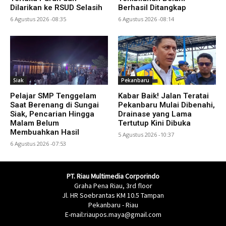
Dilarikan ke RSUD Selasih
Berhasil Ditangkap
6 Agustus 2026 -08:35
6 Agustus 2026 -08:14
Siak
Pekanbaru
Pelajar SMP Tenggelam
Kabar Baik! Jalan Teratai
Saat Berenang di Sungai
Pekanbaru Mulai Dibenahi,
Siak, Pencarian Hingga
Drainase yang Lama
Malam Belum
Tertutup Kini Dibuka
Membuahkan Hasil
5 Agustus 2026 -10:37
6 Agustus 2026 -07:53
PT. Riau Multimedia Corporindo
Graha Pena Riau, 3rd floor
Jl. HR Soebrantas KM 10.5 Tampan
Pekanbaru - Riau
E-mail:riaupos.maya@gmail.com