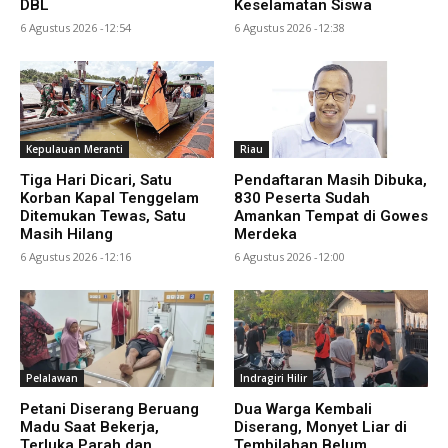
DBL
Keselamatan Siswa
6 Agustus 2026 -12:54
6 Agustus 2026 -12:38
Kepulauan Meranti
Riau
Tiga Hari Dicari, Satu
Pendaftaran Masih Dibuka,
Korban Kapal Tenggelam
830 Peserta Sudah
Ditemukan Tewas, Satu
Amankan Tempat di Gowes
Masih Hilang
Merdeka
6 Agustus 2026 -12:16
6 Agustus 2026 -12:00
Pelalawan
Indragiri Hilir
Petani Diserang Beruang
Dua Warga Kembali
Madu Saat Bekerja,
Diserang, Monyet Liar di
Terluka Parah dan
Tembilahan Belum