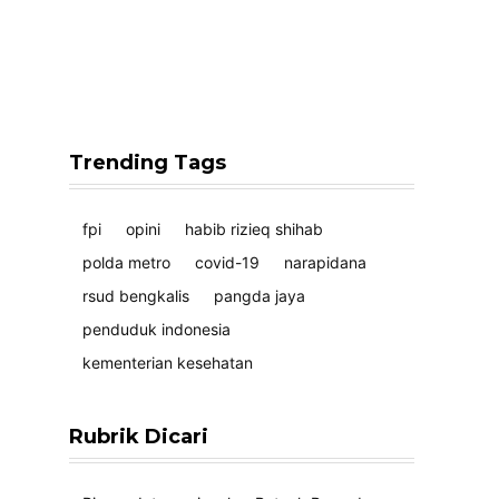
Trending Tags
fpi
opini
habib rizieq shihab
polda metro
covid-19
narapidana
rsud bengkalis
pangda jaya
penduduk indonesia
kementerian kesehatan
Rubrik Dicari