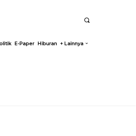
olitik
E-Paper
Hiburan
+ Lainnya