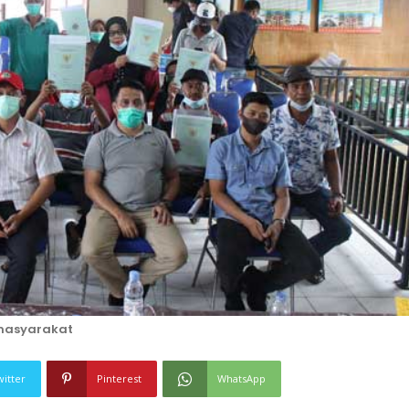
masyarakat
witter
Pinterest
WhatsApp