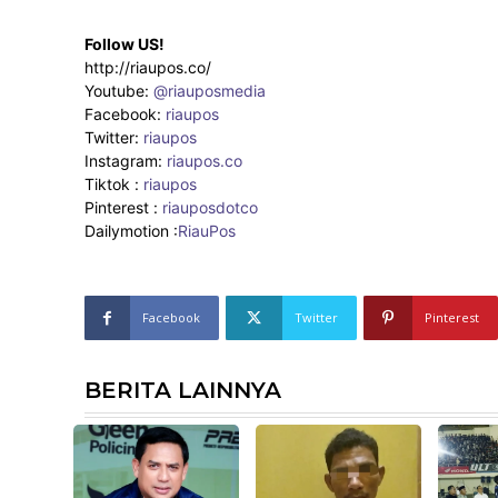
Follow US!
http://riaupos.co/
Youtube:
@riauposmedia
Facebook:
riaupos
Twitter:
riaupos
Instagram:
riaupos.co
Tiktok :
riaupos
Pinterest :
riauposdotco
Dailymotion :
RiauPos
Facebook
Twitter
Pinterest
BERITA LAINNYA