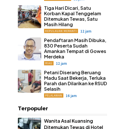
Tiga Hari Dicari, Satu
Korban Kapal Tenggelam
Ditemukan Tewas, Satu
Masih Hilang
12 jam
KEPULAUAN MERANTI
Pendaftaran Masih Dibuka,
830 Peserta Sudah
Amankan Tempat di Gowes
Merdeka
12 jam
RIAU
Petani Diserang Beruang
Madu Saat Bekerja, Terluka
Parah dan Dilarikan ke RSUD
Selasih
16 jam
PELALAWAN
Terpopuler
Wanita Asal Kuansing
Ditemukan Tewas di Hotel