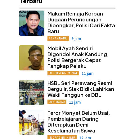
Terbaru
Makam Remaja Korban
Dugaan Perundungan
Dibongkar, Polisi Cari Fakta
Baru
9 jam
PEKANBARU
Mobil Ayah Sendiri
Digondol Anak Kandung,
Polisi Bergerak Cepat
Tangkap Pelaku
11 jam
HUKUM KRIMINAL
HSBL Seri Perawang Resmi
Bergulir, Siak Bidik Lahirkan
Wakil Tangguh ke DBL
11 jam
OLAHRAGA
Teror Monyet Belum Usai,
Pembelajaran Daring
Diterapkan Demi
Keselamatan Siswa
12 jam
INDRAGIRI HILIR