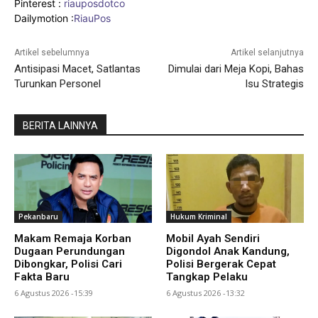
Pinterest :
riauposdotco
Dailymotion :
RiauPos
Artikel sebelumnya
Artikel selanjutnya
Antisipasi Macet, Satlantas
Dimulai dari Meja Kopi, Bahas
Turunkan Personel
Isu Strategis
BERITA LAINNYA
Pekanbaru
Hukum Kriminal
Makam Remaja Korban
Mobil Ayah Sendiri
Dugaan Perundungan
Digondol Anak Kandung,
Dibongkar, Polisi Cari
Polisi Bergerak Cepat
Fakta Baru
Tangkap Pelaku
6 Agustus 2026 -15:39
6 Agustus 2026 -13:32