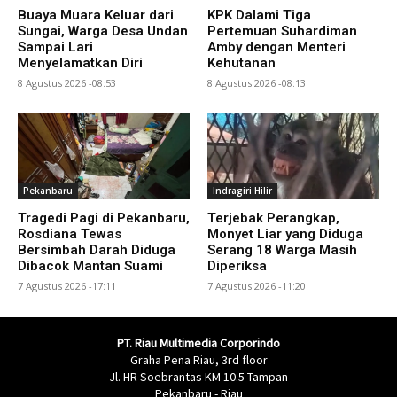
Buaya Muara Keluar dari
KPK Dalami Tiga
Sungai, Warga Desa Undan
Pertemuan Suhardiman
Sampai Lari
Amby dengan Menteri
Menyelamatkan Diri
Kehutanan
8 Agustus 2026 -08:53
8 Agustus 2026 -08:13
Pekanbaru
Indragiri Hilir
Tragedi Pagi di Pekanbaru,
Terjebak Perangkap,
Rosdiana Tewas
Monyet Liar yang Diduga
Bersimbah Darah Diduga
Serang 18 Warga Masih
Dibacok Mantan Suami
Diperiksa
7 Agustus 2026 -17:11
7 Agustus 2026 -11:20
PT. Riau Multimedia Corporindo
Graha Pena Riau, 3rd floor
Jl. HR Soebrantas KM 10.5 Tampan
Pekanbaru - Riau