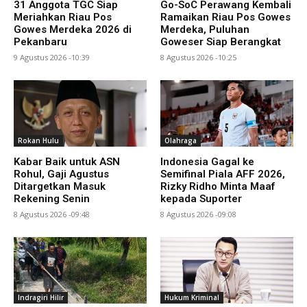
31 Anggota TGC Siap
Go-SoC Perawang Kembali
Meriahkan Riau Pos
Ramaikan Riau Pos Gowes
Gowes Merdeka 2026 di
Merdeka, Puluhan
Pekanbaru
Goweser Siap Berangkat
9 Agustus 2026 -10:39
8 Agustus 2026 -10:25
Rokan Hulu
Olahraga
Kabar Baik untuk ASN
Indonesia Gagal ke
Rohul, Gaji Agustus
Semifinal Piala AFF 2026,
Ditargetkan Masuk
Rizky Ridho Minta Maaf
Rekening Senin
kepada Suporter
8 Agustus 2026 -09:48
8 Agustus 2026 -09:08
Indragiri Hilir
Hukum Kriminal