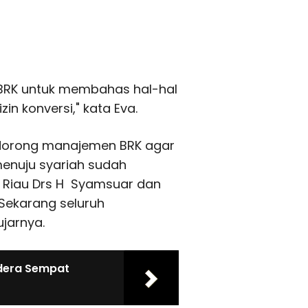
 BRK untuk membahas hal-hal
zin konversi," kata Eva.
ndorong manajemen BRK agar
menuju syariah sudah
r Riau Drs H Syamsuar dan
"Sekarang seluruh
ujarnya.
dera Sempat