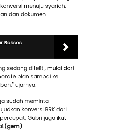
 konversi menuju syariah.
aan dan dokumen
ar Baksos
sedang diteliti, mulai dari
rporate plan sampai ke
bah," ujarnya.
uga sudah meminta
judkan konversi BRK dari
ercepat, Gubri juga ikut
i.
(gem)