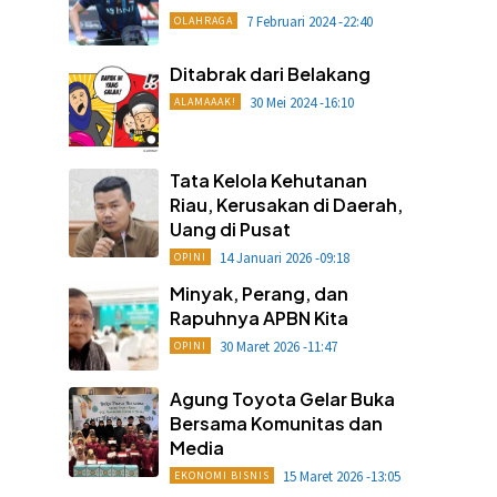
7 Februari 2024 -22:40
OLAHRAGA
Ditabrak dari Belakang
30 Mei 2024 -16:10
ALAMAAAK!
Tata Kelola Kehutanan
Riau, Kerusakan di Daerah,
Uang di Pusat
14 Januari 2026 -09:18
OPINI
Minyak, Perang, dan
Rapuhnya APBN Kita
30 Maret 2026 -11:47
OPINI
Agung Toyota Gelar Buka
Bersama Komunitas dan
Media
15 Maret 2026 -13:05
EKONOMI BISNIS