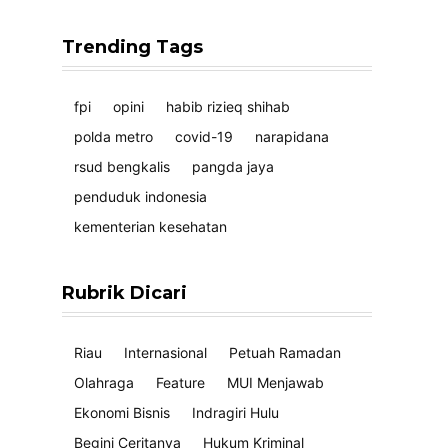
Trending Tags
fpi
opini
habib rizieq shihab
polda metro
covid-19
narapidana
rsud bengkalis
pangda jaya
penduduk indonesia
kementerian kesehatan
Rubrik Dicari
Riau
Internasional
Petuah Ramadan
Olahraga
Feature
MUI Menjawab
Ekonomi Bisnis
Indragiri Hulu
Begini Ceritanya
Hukum Kriminal