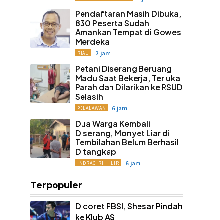
Pendaftaran Masih Dibuka,
830 Peserta Sudah
Amankan Tempat di Gowes
Merdeka
2 jam
RIAU
Petani Diserang Beruang
Madu Saat Bekerja, Terluka
Parah dan Dilarikan ke RSUD
Selasih
6 jam
PELALAWAN
Dua Warga Kembali
Diserang, Monyet Liar di
Tembilahan Belum Berhasil
Ditangkap
6 jam
INDRAGIRI HILIR
Terpopuler
Dicoret PBSI, Shesar Pindah
ke Klub AS