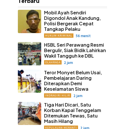
Terbaru
Mobil Ayah Sendiri
Digondol Anak Kandung,
Polisi Bergerak Cepat
Tangkap Pelaku
56 menit
HUKUM KRIMINAL
HSBL Seri Perawang Resmi
Bergulir, Siak Bidik Lahirkan
Wakil Tangguh ke DBL
2 jam
OLAHRAGA
Teror Monyet Belum Usai,
Pembelajaran Daring
Diterapkan Demi
Keselamatan Siswa
2 jam
INDRAGIRI HILIR
Tiga Hari Dicari, Satu
Korban Kapal Tenggelam
Ditemukan Tewas, Satu
Masih Hilang
2 jam
KEPULAUAN MERANTI