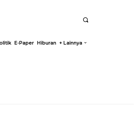
olitik
E-Paper
Hiburan
+ Lainnya