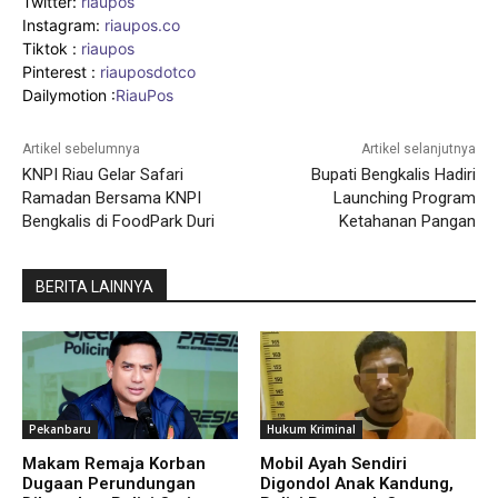
Twitter:
riaupos
Instagram:
riaupos.co
Tiktok :
riaupos
Pinterest :
riauposdotco
Dailymotion :
RiauPos
Artikel sebelumnya
Artikel selanjutnya
KNPI Riau Gelar Safari
Bupati Bengkalis Hadiri
Ramadan Bersama KNPI
Launching Program
Bengkalis di FoodPark Duri
Ketahanan Pangan
BERITA LAINNYA
Pekanbaru
Hukum Kriminal
Makam Remaja Korban
Mobil Ayah Sendiri
Dugaan Perundungan
Digondol Anak Kandung,