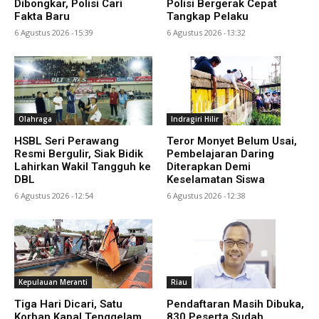
Dibongkar, Polisi Cari
Polisi Bergerak Cepat
Fakta Baru
Tangkap Pelaku
6 Agustus 2026 -15:39
6 Agustus 2026 -13:32
Olahraga
Indragiri Hilir
HSBL Seri Perawang
Teror Monyet Belum Usai,
Resmi Bergulir, Siak Bidik
Pembelajaran Daring
Lahirkan Wakil Tangguh ke
Diterapkan Demi
DBL
Keselamatan Siswa
6 Agustus 2026 -12:54
6 Agustus 2026 -12:38
Kepulauan Meranti
Riau
Tiga Hari Dicari, Satu
Pendaftaran Masih Dibuka,
Korban Kapal Tenggelam
830 Peserta Sudah