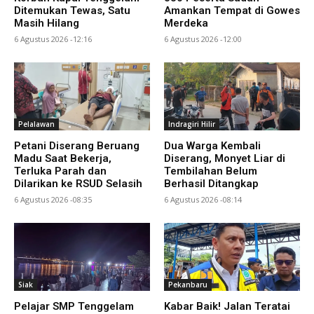
Ditemukan Tewas, Satu
Amankan Tempat di Gowes
Masih Hilang
Merdeka
6 Agustus 2026 -12:16
6 Agustus 2026 -12:00
Pelalawan
Indragiri Hilir
Petani Diserang Beruang
Dua Warga Kembali
Madu Saat Bekerja,
Diserang, Monyet Liar di
Terluka Parah dan
Tembilahan Belum
Dilarikan ke RSUD Selasih
Berhasil Ditangkap
6 Agustus 2026 -08:35
6 Agustus 2026 -08:14
Siak
Pekanbaru
Pelajar SMP Tenggelam
Kabar Baik! Jalan Teratai