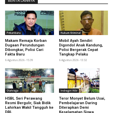
BERITA LAINNYA
Pekanbaru
Hukum Kriminal
Makam Remaja Korban
Mobil Ayah Sendiri
Dugaan Perundungan
Digondol Anak Kandung,
Dibongkar, Polisi Cari
Polisi Bergerak Cepat
Fakta Baru
Tangkap Pelaku
6 Agustus 2026 -15:39
6 Agustus 2026 -13:32
Olahraga
Indragiri Hilir
HSBL Seri Perawang
Teror Monyet Belum Usai,
Resmi Bergulir, Siak Bidik
Pembelajaran Daring
Lahirkan Wakil Tangguh ke
Diterapkan Demi
DBL
Keselamatan Siswa