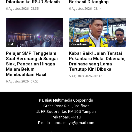
Dilarikan ke RSUD Selasih
Berhasil Ditangkap
6 Agustus 2026 -08:35
6 Agustus 2026 -08:14
Siak
Pekanbaru
Pelajar SMP Tenggelam
Kabar Baik! Jalan Teratai
Saat Berenang di Sungai
Pekanbaru Mulai Dibenahi,
Siak, Pencarian Hingga
Drainase yang Lama
Malam Belum
Tertutup Kini Dibuka
Membuahkan Hasil
5 Agustus 2026 -10:37
6 Agustus 2026 -07:53
PT. Riau Multimedia Corporindo
Graha Pena Riau, 3rd floor
Jl. HR Soebrantas KM 10.5 Tampan
Pekanbaru - Riau
E-mail:riaupos.maya@gmail.com