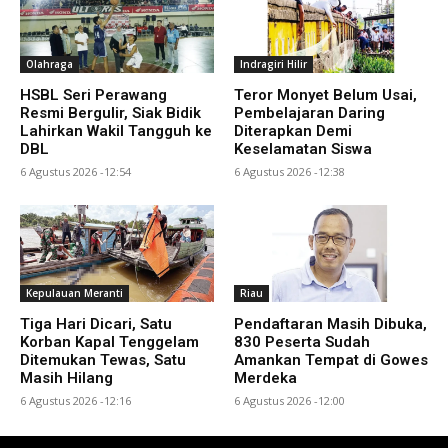
Olahraga
Indragiri Hilir
HSBL Seri Perawang
Teror Monyet Belum Usai,
Resmi Bergulir, Siak Bidik
Pembelajaran Daring
Lahirkan Wakil Tangguh ke
Diterapkan Demi
DBL
Keselamatan Siswa
6 Agustus 2026 -12:54
6 Agustus 2026 -12:38
Kepulauan Meranti
Riau
Tiga Hari Dicari, Satu
Pendaftaran Masih Dibuka,
Korban Kapal Tenggelam
830 Peserta Sudah
Ditemukan Tewas, Satu
Amankan Tempat di Gowes
Masih Hilang
Merdeka
6 Agustus 2026 -12:16
6 Agustus 2026 -12:00