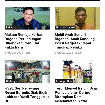
Pekanbaru
Hukum Kriminal
Makam Remaja Korban
Mobil Ayah Sendiri
Dugaan Perundungan
Digondol Anak Kandung,
Dibongkar, Polisi Cari
Polisi Bergerak Cepat
Fakta Baru
Tangkap Pelaku
6 Agustus 2026 -15:39
6 Agustus 2026 -13:32
Olahraga
Indragiri Hilir
HSBL Seri Perawang
Teror Monyet Belum Usai,
Resmi Bergulir, Siak Bidik
Pembelajaran Daring
Lahirkan Wakil Tangguh ke
Diterapkan Demi
DBL
Keselamatan Siswa