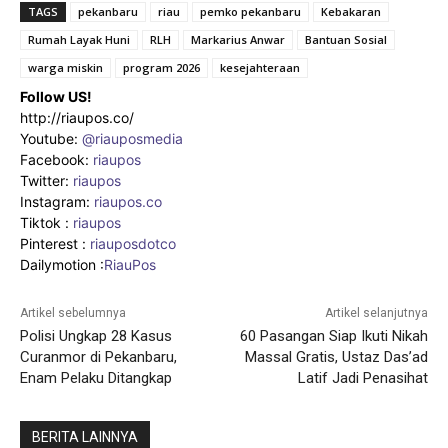
TAGS
pekanbaru
riau
pemko pekanbaru
Kebakaran
Rumah Layak Huni
RLH
Markarius Anwar
Bantuan Sosial
warga miskin
program 2026
kesejahteraan
Follow US!
http://riaupos.co/
Youtube:
@riauposmedia
Facebook:
riaupos
Twitter:
riaupos
Instagram:
riaupos.co
Tiktok :
riaupos
Pinterest :
riauposdotco
Dailymotion :
RiauPos
Artikel sebelumnya
Artikel selanjutnya
Polisi Ungkap 28 Kasus
60 Pasangan Siap Ikuti Nikah
Curanmor di Pekanbaru,
Massal Gratis, Ustaz Das’ad
Enam Pelaku Ditangkap
Latif Jadi Penasihat
BERITA LAINNYA