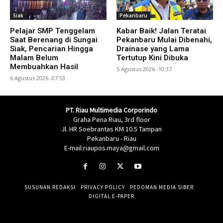
Siak
Pekanbaru
Pelajar SMP Tenggelam
Kabar Baik! Jalan Teratai
Saat Berenang di Sungai
Pekanbaru Mulai Dibenahi,
Siak, Pencarian Hingga
Drainase yang Lama
Malam Belum
Tertutup Kini Dibuka
Membuahkan Hasil
5 Agustus 2026 -10:37
6 Agustus 2026 -07:53
PT. Riau Multimedia Corporindo
Graha Pena Riau, 3rd floor
Jl. HR Soebrantas KM 10.5 Tampan
Pekanbaru - Riau
E-mail:riaupos.maya@gmail.com
SUSUNAN REDAKSI
PRIVACY POLICY
PEDOMAN MEDIA SIBER
DIGITAL E-PAPER