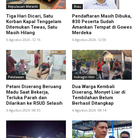
Kepulauan Meranti
Riau
Tiga Hari Dicari, Satu
Pendaftaran Masih Dibuka,
Korban Kapal Tenggelam
830 Peserta Sudah
Ditemukan Tewas, Satu
Amankan Tempat di Gowes
Masih Hilang
Merdeka
6 Agustus 2026 -12:16
6 Agustus 2026 -12:00
Pelalawan
Indragiri Hilir
Petani Diserang Beruang
Dua Warga Kembali
Madu Saat Bekerja,
Diserang, Monyet Liar di
Terluka Parah dan
Tembilahan Belum
Dilarikan ke RSUD Selasih
Berhasil Ditangkap
6 Agustus 2026 -08:35
6 Agustus 2026 -08:14