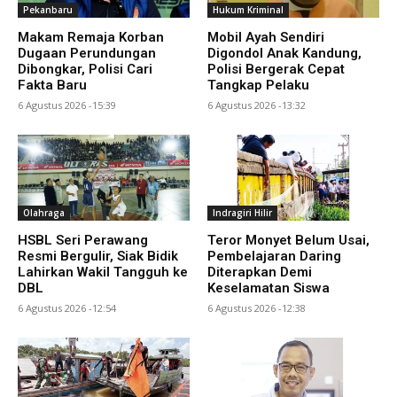
Pekanbaru
Hukum Kriminal
Makam Remaja Korban
Mobil Ayah Sendiri
Dugaan Perundungan
Digondol Anak Kandung,
Dibongkar, Polisi Cari
Polisi Bergerak Cepat
Fakta Baru
Tangkap Pelaku
6 Agustus 2026 -15:39
6 Agustus 2026 -13:32
Olahraga
Indragiri Hilir
HSBL Seri Perawang
Teror Monyet Belum Usai,
Resmi Bergulir, Siak Bidik
Pembelajaran Daring
Lahirkan Wakil Tangguh ke
Diterapkan Demi
DBL
Keselamatan Siswa
6 Agustus 2026 -12:54
6 Agustus 2026 -12:38