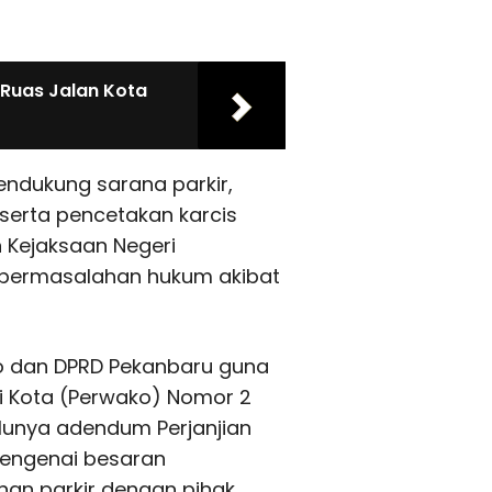
 Ruas Jalan Kota
ndukung sarana parkir,
 serta pencetakan karcis
n Kejaksaan Negeri
i permasalahan hukum akibat
ko dan DPRD Pekanbaru guna
i Kota (Perwako) Nomor 2
rlunya adendum Perjanjian
mengenai besaran
nan parkir dengan pihak