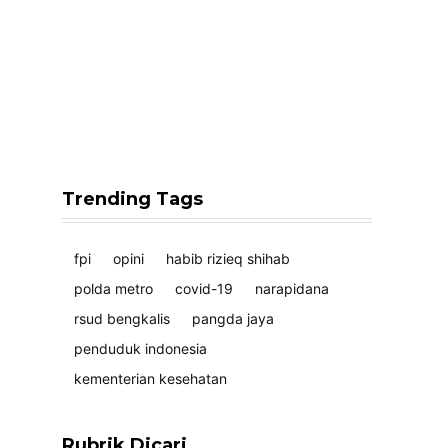
Trending Tags
fpi
opini
habib rizieq shihab
polda metro
covid-19
narapidana
rsud bengkalis
pangda jaya
penduduk indonesia
kementerian kesehatan
Rubrik Dicari