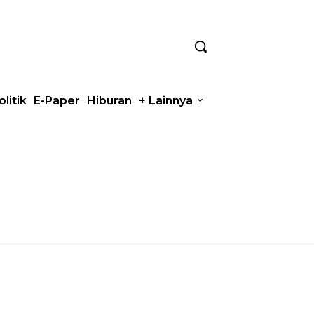
olitik
E-Paper
Hiburan
+ Lainnya