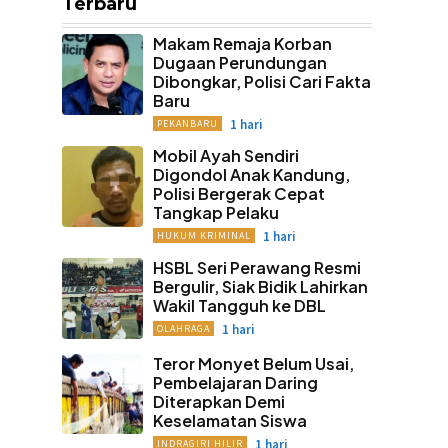
Terbaru
Makam Remaja Korban
Dugaan Perundungan
Dibongkar, Polisi Cari Fakta
Baru
1 hari
PEKANBARU
Mobil Ayah Sendiri
Digondol Anak Kandung,
Polisi Bergerak Cepat
Tangkap Pelaku
1 hari
HUKUM KRIMINAL
HSBL Seri Perawang Resmi
Bergulir, Siak Bidik Lahirkan
Wakil Tangguh ke DBL
1 hari
OLAHRAGA
Teror Monyet Belum Usai,
Pembelajaran Daring
Diterapkan Demi
Keselamatan Siswa
1 hari
INDRAGIRI HILIR