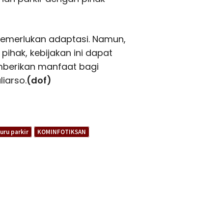
memerlukan adaptasi. Namun,
ihak, kebijakan ini dapat
berikan manfaat bagi
iarso.
(dof)
juru parkir
KOMINFOTIKSAN