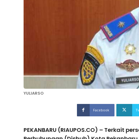
YULIARSO
Facebook
T
PEKANBARU (RIAUPOS.CO) – Terkait perso
Perhubungan (Dishub) Kota Pekanbaru