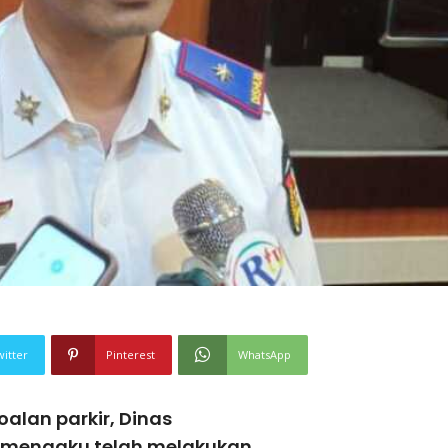
witter
Pinterest
WhatsApp
alan parkir, Dinas
 mengaku telah melakukan