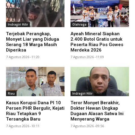
Indragiri Hilir
Olahraga
Terjebak Perangkap,
Ayeah Mineral Siapkan
Monyet Liar yang Diduga
2.400 Botol Gratis untuk
Serang 18 Warga Masih
Peserta Riau Pos Gowes
Diperiksa
Merdeka 2026
7 Agustus 2026 -11:20
7 Agustus 2026 -11:09
Riau
Indragiri Hilir
Kasus Korupsi Dana PI 10
Teror Monyet Berakhir,
Persen PHR Bergulir, Kejati
Dokter Hewan Ungkap
Riau Tetapkan 9
Dugaan Alasan Satwa Ini
Tersangka Baru
Menyerang Warga
7 Agustus 2026 -10:11
7 Agustus 2026 -09:56