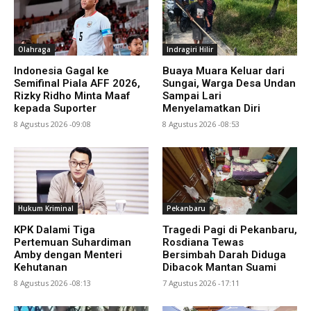
Olahraga
Indragiri Hilir
Indonesia Gagal ke
Buaya Muara Keluar dari
Semifinal Piala AFF 2026,
Sungai, Warga Desa Undan
Rizky Ridho Minta Maaf
Sampai Lari
kepada Suporter
Menyelamatkan Diri
8 Agustus 2026 -09:08
8 Agustus 2026 -08:53
Hukum Kriminal
Pekanbaru
KPK Dalami Tiga
Tragedi Pagi di Pekanbaru,
Pertemuan Suhardiman
Rosdiana Tewas
Amby dengan Menteri
Bersimbah Darah Diduga
Kehutanan
Dibacok Mantan Suami
8 Agustus 2026 -08:13
7 Agustus 2026 -17:11