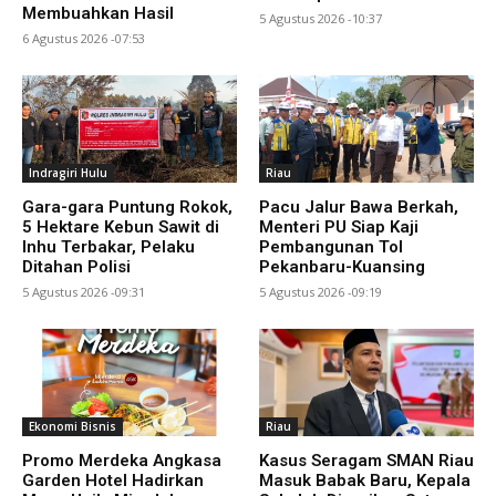
Membuahkan Hasil
5 Agustus 2026 -10:37
6 Agustus 2026 -07:53
Indragiri Hulu
Riau
Gara-gara Puntung Rokok,
Pacu Jalur Bawa Berkah,
5 Hektare Kebun Sawit di
Menteri PU Siap Kaji
Inhu Terbakar, Pelaku
Pembangunan Tol
Ditahan Polisi
Pekanbaru-Kuansing
5 Agustus 2026 -09:31
5 Agustus 2026 -09:19
Ekonomi Bisnis
Riau
Promo Merdeka Angkasa
Kasus Seragam SMAN Riau
Garden Hotel Hadirkan
Masuk Babak Baru, Kepala