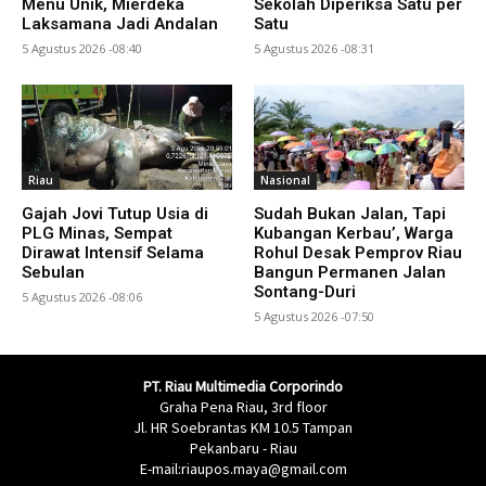
Menu Unik, Mierdeka
Sekolah Diperiksa Satu per
Laksamana Jadi Andalan
Satu
5 Agustus 2026 -08:40
5 Agustus 2026 -08:31
Riau
Nasional
Gajah Jovi Tutup Usia di
Sudah Bukan Jalan, Tapi
PLG Minas, Sempat
Kubangan Kerbau’, Warga
Dirawat Intensif Selama
Rohul Desak Pemprov Riau
Sebulan
Bangun Permanen Jalan
Sontang-Duri
5 Agustus 2026 -08:06
5 Agustus 2026 -07:50
PT. Riau Multimedia Corporindo
Graha Pena Riau, 3rd floor
Jl. HR Soebrantas KM 10.5 Tampan
Pekanbaru - Riau
E-mail:riaupos.maya@gmail.com