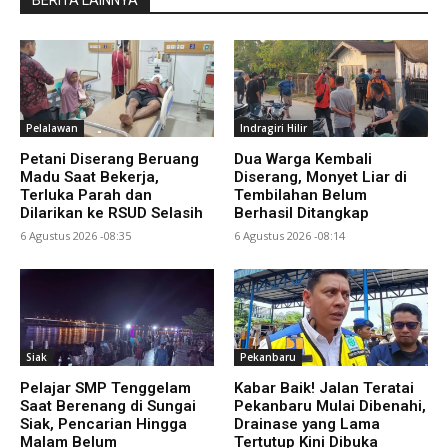
BERITA LAINNYA
Pelalawan
Indragiri Hilir
Petani Diserang Beruang
Dua Warga Kembali
Madu Saat Bekerja,
Diserang, Monyet Liar di
Terluka Parah dan
Tembilahan Belum
Dilarikan ke RSUD Selasih
Berhasil Ditangkap
6 Agustus 2026 -08:35
6 Agustus 2026 -08:14
Siak
Pekanbaru
Pelajar SMP Tenggelam
Kabar Baik! Jalan Teratai
Saat Berenang di Sungai
Pekanbaru Mulai Dibenahi,
Siak, Pencarian Hingga
Drainase yang Lama
Malam Belum
Tertutup Kini Dibuka