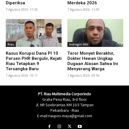
Diperiksa
Merdeka 2026
7 Agustus 2026 -11:20
7 Agustus 2026 -11:09
Riau
Indragiri Hilir
Kasus Korupsi Dana PI 10
Teror Monyet Berakhir,
Persen PHR Bergulir, Kejati
Dokter Hewan Ungkap
Riau Tetapkan 9
Dugaan Alasan Satwa Ini
Tersangka Baru
Menyerang Warga
7 Agustus 2026 -10:11
7 Agustus 2026 -09:56
PT. Riau Multimedia Corporindo
Graha Pena Riau, 3rd floor
Jl. HR Soebrantas KM 10.5 Tampan
Pekanbaru - Riau
E-mail:riaupos.maya@gmail.com