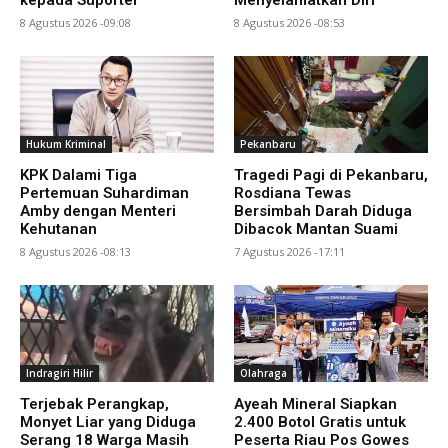
kepada Suporter
Menyelamatkan Diri
8 Agustus 2026 -09:08
8 Agustus 2026 -08:53
Hukum Kriminal
Pekanbaru
KPK Dalami Tiga
Tragedi Pagi di Pekanbaru,
Pertemuan Suhardiman
Rosdiana Tewas
Amby dengan Menteri
Bersimbah Darah Diduga
Kehutanan
Dibacok Mantan Suami
8 Agustus 2026 -08:13
7 Agustus 2026 -17:11
Indragiri Hilir
Olahraga
Terjebak Perangkap,
Ayeah Mineral Siapkan
Monyet Liar yang Diduga
2.400 Botol Gratis untuk
Serang 18 Warga Masih
Peserta Riau Pos Gowes