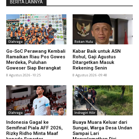
BERITA LAINNYA
Olahraga
Rokan Hulu
Go-SoC Perawang Kembali
Kabar Baik untuk ASN
Ramaikan Riau Pos Gowes
Rohul, Gaji Agustus
Merdeka, Puluhan
Ditargetkan Masuk
Goweser Siap Berangkat
Rekening Senin
8 Agustus 2026 -10:25
8 Agustus 2026 -09:48
Olahraga
Indragiri Hilir
Indonesia Gagal ke
Buaya Muara Keluar dari
Semifinal Piala AFF 2026,
Sungai, Warga Desa Undan
Rizky Ridho Minta Maaf
Sampai Lari