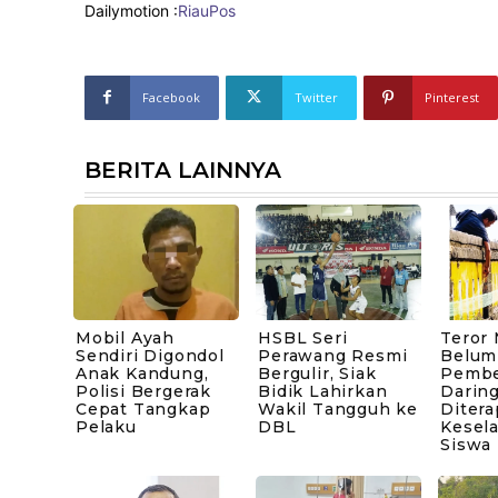
Dailymotion :
RiauPos
Facebook
Twitter
Pinterest
BERITA LAINNYA
Mobil Ayah
HSBL Seri
Teror
Sendiri Digondol
Perawang Resmi
Belum 
Anak Kandung,
Bergulir, Siak
Pembe
Polisi Bergerak
Bidik Lahirkan
Darin
Cepat Tangkap
Wakil Tangguh ke
Diter
Pelaku
DBL
Kesel
Siswa