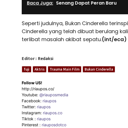
Baca Juga:
Senang Dapat Peran Baru
Seperti judulnya, Bukan Cinderella terinsp
Cinderella yang telah dibuat berulang k
terlibat masalah akibat sepatu.
(int/eca)
Editor :
Redaksi
fuji
Aktris
Trauma Main Film
Bukan Cinderella
Follow US!
http://riaupos.co/
Youtube:
@riauposmedia
Facebook:
riaupos
Twitter:
riaupos
Instagram:
riaupos.co
Tiktok :
riaupos
Pinterest :
riauposdotco