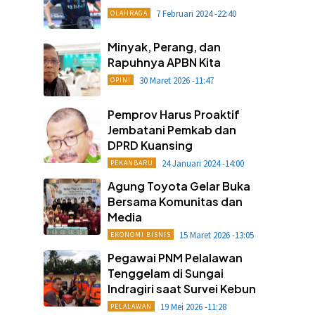
7 Februari 2024 -22:40
OLAHRAGA
Minyak, Perang, dan
Rapuhnya APBN Kita
30 Maret 2026 -11:47
OPINI
Pemprov Harus Proaktif
Jembatani Pemkab dan
DPRD Kuansing
24 Januari 2024 -14:00
PEKANBARU
Agung Toyota Gelar Buka
Bersama Komunitas dan
Media
15 Maret 2026 -13:05
EKONOMI BISNIS
Pegawai PNM Pelalawan
Tenggelam di Sungai
Indragiri saat Survei Kebun
19 Mei 2026 -11:28
PELALAWAN