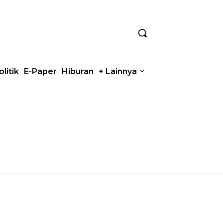
olitik
E-Paper
Hiburan
+ Lainnya