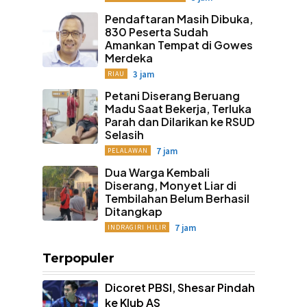
Pendaftaran Masih Dibuka,
830 Peserta Sudah
Amankan Tempat di Gowes
Merdeka
3 jam
RIAU
Petani Diserang Beruang
Madu Saat Bekerja, Terluka
Parah dan Dilarikan ke RSUD
Selasih
7 jam
PELALAWAN
Dua Warga Kembali
Diserang, Monyet Liar di
Tembilahan Belum Berhasil
Ditangkap
7 jam
INDRAGIRI HILIR
Terpopuler
Dicoret PBSI, Shesar Pindah
ke Klub AS