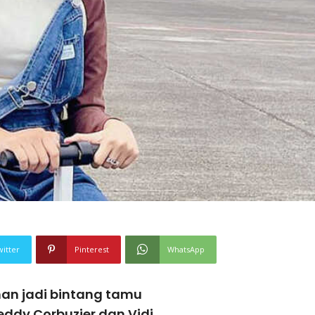
witter
Pinterest
WhatsApp
man jadi bintang tamu
ddy Corbuzier dan Vidi