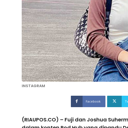
INSTAGRAM
Facebook
T
(RIAUPOS.CO) – Fuji dan Joshua Suher
dalam konten Pod Hub yang dipandu De