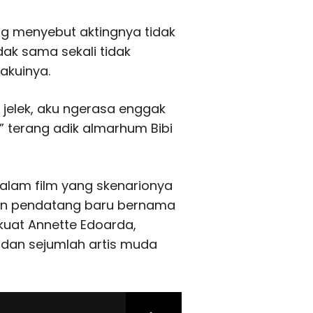
ng menyebut aktingnya tidak
idak sama sekali tidak
akuinya.
tu jelek, aku ngerasa enggak
 terang adik almarhum Bibi
 Dalam film yang skenarionya
ngan pendatang baru bernama
rkuat Annette Edoarda,
h dan sejumlah artis muda