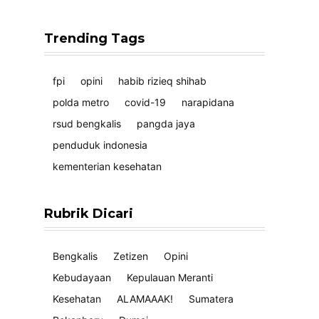
Trending Tags
fpi
opini
habib rizieq shihab
polda metro
covid-19
narapidana
rsud bengkalis
pangda jaya
penduduk indonesia
kementerian kesehatan
Rubrik Dicari
Bengkalis
Zetizen
Opini
Kebudayaan
Kepulauan Meranti
Kesehatan
ALAMAAAK!
Sumatera