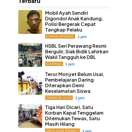
Terbaru
Mobil Ayah Sendiri
Digondol Anak Kandung,
Polisi Bergerak Cepat
Tangkap Pelaku
2 jam
HUKUM KRIMINAL
HSBL Seri Perawang Resmi
Bergulir, Siak Bidik Lahirkan
Wakil Tangguh ke DBL
3 jam
OLAHRAGA
Teror Monyet Belum Usai,
Pembelajaran Daring
Diterapkan Demi
Keselamatan Siswa
3 jam
INDRAGIRI HILIR
Tiga Hari Dicari, Satu
Korban Kapal Tenggelam
Ditemukan Tewas, Satu
Masih Hilang
3 jam
KEPULAUAN MERANTI