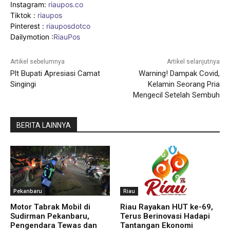
Instagram:
riaupos.co
Tiktok :
riaupos
Pinterest :
riauposdotco
Dailymotion :
RiauPos
Artikel sebelumnya
Artikel selanjutnya
Plt Bupati Apresiasi Camat
Warning! Dampak Covid,
Singingi
Kelamin Seorang Pria
Mengecil Setelah Sembuh
BERITA LAINNYA
Pekanbaru
Riau
Motor Tabrak Mobil di
Riau Rayakan HUT ke-69,
Sudirman Pekanbaru,
Terus Berinovasi Hadapi
Pengendara Tewas dan
Tantangan Ekonomi