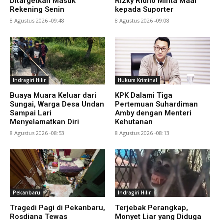
Ditargetkan Masuk
Rizky Ridho Minta Maaf
Rekening Senin
kepada Suporter
8 Agustus 2026 -09:48
8 Agustus 2026 -09:08
Indragiri Hilir
Hukum Kriminal
Buaya Muara Keluar dari
KPK Dalami Tiga
Sungai, Warga Desa Undan
Pertemuan Suhardiman
Sampai Lari
Amby dengan Menteri
Menyelamatkan Diri
Kehutanan
8 Agustus 2026 -08:53
8 Agustus 2026 -08:13
Pekanbaru
Indragiri Hilir
Tragedi Pagi di Pekanbaru,
Terjebak Perangkap,
Rosdiana Tewas
Monyet Liar yang Diduga