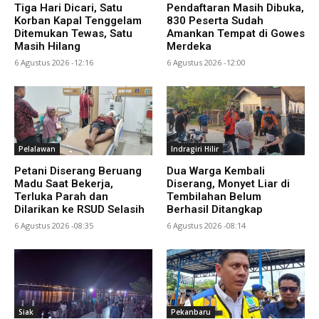
Tiga Hari Dicari, Satu
Pendaftaran Masih Dibuka,
Korban Kapal Tenggelam
830 Peserta Sudah
Ditemukan Tewas, Satu
Amankan Tempat di Gowes
Masih Hilang
Merdeka
6 Agustus 2026 -12:16
6 Agustus 2026 -12:00
Pelalawan
Indragiri Hilir
Petani Diserang Beruang
Dua Warga Kembali
Madu Saat Bekerja,
Diserang, Monyet Liar di
Terluka Parah dan
Tembilahan Belum
Dilarikan ke RSUD Selasih
Berhasil Ditangkap
6 Agustus 2026 -08:35
6 Agustus 2026 -08:14
Siak
Pekanbaru