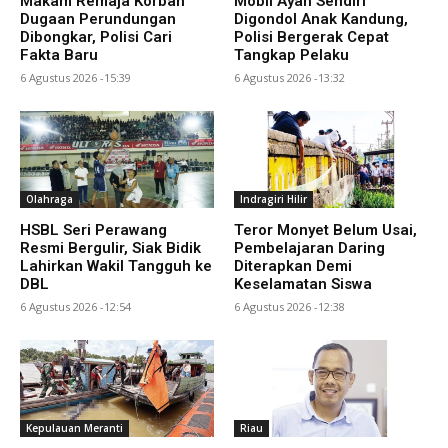
Makam Remaja Korban
Mobil Ayah Sendiri
Dugaan Perundungan
Digondol Anak Kandung,
Dibongkar, Polisi Cari
Polisi Bergerak Cepat
Fakta Baru
Tangkap Pelaku
6 Agustus 2026 -15:39
6 Agustus 2026 -13:32
Olahraga
Indragiri Hilir
HSBL Seri Perawang
Teror Monyet Belum Usai,
Resmi Bergulir, Siak Bidik
Pembelajaran Daring
Lahirkan Wakil Tangguh ke
Diterapkan Demi
DBL
Keselamatan Siswa
6 Agustus 2026 -12:54
6 Agustus 2026 -12:38
Kepulauan Meranti
Riau