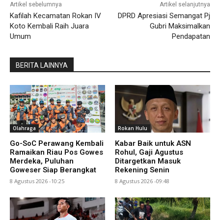
Artikel sebelumnya
Artikel selanjutnya
Kafilah Kecamatan Rokan IV
DPRD Apresiasi Semangat Pj
Koto Kembali Raih Juara
Gubri Maksimalkan
Umum
Pendapatan
BERITA LAINNYA
Olahraga
Rokan Hulu
Go-SoC Perawang Kembali
Kabar Baik untuk ASN
Ramaikan Riau Pos Gowes
Rohul, Gaji Agustus
Merdeka, Puluhan
Ditargetkan Masuk
Goweser Siap Berangkat
Rekening Senin
8 Agustus 2026 -10:25
8 Agustus 2026 -09:48