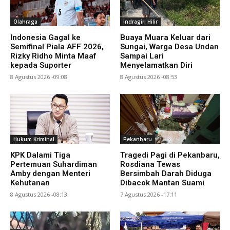
Olahraga
Indragiri Hilir
Indonesia Gagal ke
Buaya Muara Keluar dari
Semifinal Piala AFF 2026,
Sungai, Warga Desa Undan
Rizky Ridho Minta Maaf
Sampai Lari
kepada Suporter
Menyelamatkan Diri
8 Agustus 2026 -09:08
8 Agustus 2026 -08:53
Hukum Kriminal
Pekanbaru
KPK Dalami Tiga
Tragedi Pagi di Pekanbaru,
Pertemuan Suhardiman
Rosdiana Tewas
Amby dengan Menteri
Bersimbah Darah Diduga
Kehutanan
Dibacok Mantan Suami
8 Agustus 2026 -08:13
7 Agustus 2026 -17:11