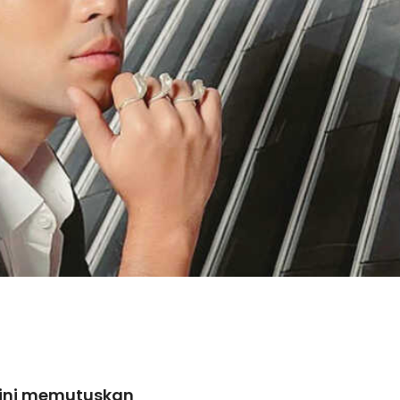
witter
Pinterest
WhatsApp
 ini memutuskan