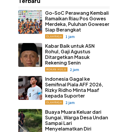
Terbaru
Go-SoC Perawang Kembali
Ramaikan Riau Pos Gowes
Merdeka, Puluhan Goweser
Siap Berangkat
1 jam
OLAHRAGA
Kabar Baik untuk ASN
Rohul, Gaji Agustus
Ditargetkan Masuk
Rekening Senin
2 jam
ROKAN HULU
Indonesia Gagal ke
Semifinal Piala AFF 2026,
Rizky Ridho Minta Maaf
kepada Suporter
2 jam
OLAHRAGA
Buaya Muara Keluar dari
Sungai, Warga Desa Undan
Sampai Lari
Menyelamatkan Diri