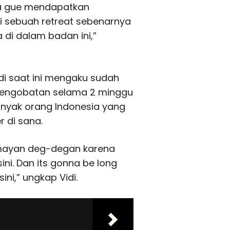
nya gue mendapatkan
ni sebuah retreat sebenarnya
di dalam badan ini,”
i saat ini mengaku sudah
 pengobatan selama 2 minggu
banyak orang Indonesia yang
 di sana.
umayan deg-degan karena
ini. Dan its gonna be long
ni,” ungkap Vidi.