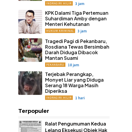
3 jam
INDRAGIRI HILIR
KPK Dalami Tiga Pertemuan
Suhardiman Amby dengan
Menteri Kehutanan
3 jam
HUKUM KRIMINAL
Tragedi Pagi di Pekanbaru,
Rosdiana Tewas Bersimbah
Darah Diduga Dibacok
Mantan Suami
18 jam
PEKANBARU
Terjebak Perangkap,
Monyet Liar yang Diduga
Serang 18 Warga Masih
Diperiksa
1 hari
INDRAGIRI HILIR
Terpopuler
Ralat Pengumuman Kedua
Lelang Eksekusi Objek Hak