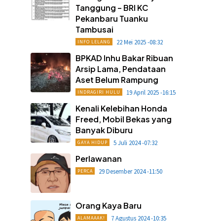
Tanggung – BRI KC
Pekanbaru Tuanku
Tambusai
22 Mei 2025 -08:32
INFO LELANG
BPKAD Inhu Bakar Ribuan
Arsip Lama, Pendataan
Aset Belum Rampung
19 April 2025 -16:15
INDRAGIRI HULU
Kenali Kelebihan Honda
Freed, Mobil Bekas yang
Banyak Diburu
5 Juli 2024 -07:32
GAYA HIDUP
Perlawanan
29 Desember 2024 -11:50
PERCA
Orang Kaya Baru
7 Agustus 2024 -10:35
ALAMAAAK!