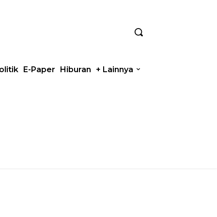
olitik
E-Paper
Hiburan
+ Lainnya