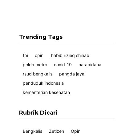
Trending Tags
fpi
opini
habib rizieq shihab
polda metro
covid-19
narapidana
rsud bengkalis
pangda jaya
penduduk indonesia
kementerian kesehatan
Rubrik Dicari
Bengkalis
Zetizen
Opini