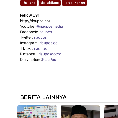
Thailand
Vidi Aldiano
Terapi Kanker
Follow US!
http://riaupos.co/
Youtube:
@riauposmedia
Facebook:
riaupos
Twitter:
riaupos
Instagram:
riaupos.co
Tiktok :
riaupos
Pinterest :
riauposdotco
Dailymotion :
RiauPos
Facebook
Twitter
Pinterest
BERITA LAINNYA