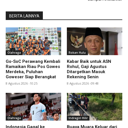
BERITA LAINNYA
Olahraga
Rokan Hulu
Go-SoC Perawang Kembali
Kabar Baik untuk ASN
Ramaikan Riau Pos Gowes
Rohul, Gaji Agustus
Merdeka, Puluhan
Ditargetkan Masuk
Goweser Siap Berangkat
Rekening Senin
8 Agustus 2026 -10:25
8 Agustus 2026 -09:48
Olahraga
Indragiri Hilir
Indonesia Gagal ke
Buaya Muara Keluar dari