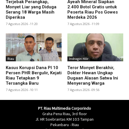
Terjebak Perangkap,
Ayeah Mineral Siapkan
Monyet Liar yang Diduga
2.400 Botol Gratis untuk
Serang 18 Warga Masih
Peserta Riau Pos Gowes
Diperiksa
Merdeka 2026
7 Agustus 2026 -11:20
7 Agustus 2026 -11:09
Riau
Indragiri Hilir
Kasus Korupsi Dana PI 10
Teror Monyet Berakhir,
Persen PHR Bergulir, Kejati
Dokter Hewan Ungkap
Riau Tetapkan 9
Dugaan Alasan Satwa Ini
Tersangka Baru
Menyerang Warga
7 Agustus 2026 -10:11
7 Agustus 2026 -09:56
PT. Riau Multimedia Corporindo
Graha Pena Riau, 3rd floor
Jl. HR Soebrantas KM 10.5 Tampan
Pekanbaru - Riau