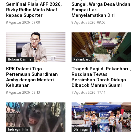
Semifinal Piala AFF 2026,
Sungai, Warga Desa Undan
Rizky Ridho Minta Maaf
Sampai Lari
kepada Suporter
Menyelamatkan Diri
8 Agustus 2026 -09:08
8 Agustus 2026 -08:53
Hukum Kriminal
Pekanbaru
KPK Dalami Tiga
Tragedi Pagi di Pekanbaru,
Pertemuan Suhardiman
Rosdiana Tewas
Amby dengan Menteri
Bersimbah Darah Diduga
Kehutanan
Dibacok Mantan Suami
8 Agustus 2026 -08:13
7 Agustus 2026 -17:11
Indragiri Hilir
Olahraga