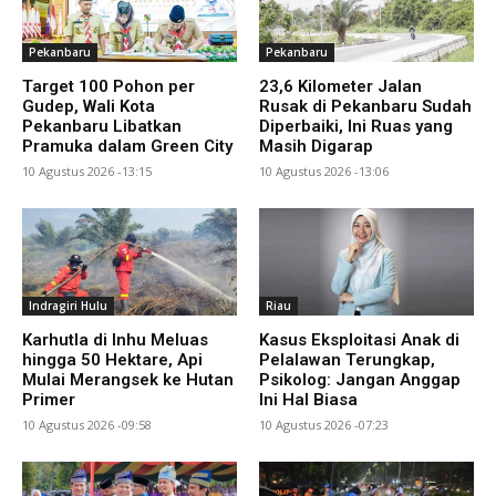
Pekanbaru
Pekanbaru
Target 100 Pohon per
23,6 Kilometer Jalan
Gudep, Wali Kota
Rusak di Pekanbaru Sudah
Pekanbaru Libatkan
Diperbaiki, Ini Ruas yang
Pramuka dalam Green City
Masih Digarap
10 Agustus 2026 -13:15
10 Agustus 2026 -13:06
Indragiri Hulu
Riau
Karhutla di Inhu Meluas
Kasus Eksploitasi Anak di
hingga 50 Hektare, Api
Pelalawan Terungkap,
Mulai Merangsek ke Hutan
Psikolog: Jangan Anggap
Primer
Ini Hal Biasa
10 Agustus 2026 -09:58
10 Agustus 2026 -07:23