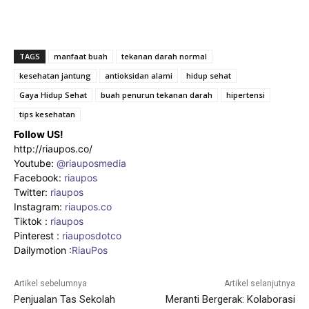
TAGS
manfaat buah
tekanan darah normal
kesehatan jantung
antioksidan alami
hidup sehat
Gaya Hidup Sehat
buah penurun tekanan darah
hipertensi
tips kesehatan
Follow US!
http://riaupos.co/
Youtube:
@riauposmedia
Facebook:
riaupos
Twitter:
riaupos
Instagram:
riaupos.co
Tiktok :
riaupos
Pinterest :
riauposdotco
Dailymotion :
RiauPos
Artikel sebelumnya
Artikel selanjutnya
Penjualan Tas Sekolah
Meranti Bergerak: Kolaborasi