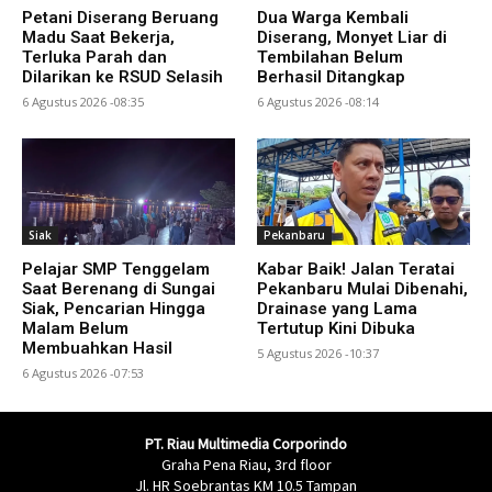
Petani Diserang Beruang
Dua Warga Kembali
Madu Saat Bekerja,
Diserang, Monyet Liar di
Terluka Parah dan
Tembilahan Belum
Dilarikan ke RSUD Selasih
Berhasil Ditangkap
6 Agustus 2026 -08:35
6 Agustus 2026 -08:14
Siak
Pekanbaru
Pelajar SMP Tenggelam
Kabar Baik! Jalan Teratai
Saat Berenang di Sungai
Pekanbaru Mulai Dibenahi,
Siak, Pencarian Hingga
Drainase yang Lama
Malam Belum
Tertutup Kini Dibuka
Membuahkan Hasil
5 Agustus 2026 -10:37
6 Agustus 2026 -07:53
PT. Riau Multimedia Corporindo
Graha Pena Riau, 3rd floor
Jl. HR Soebrantas KM 10.5 Tampan