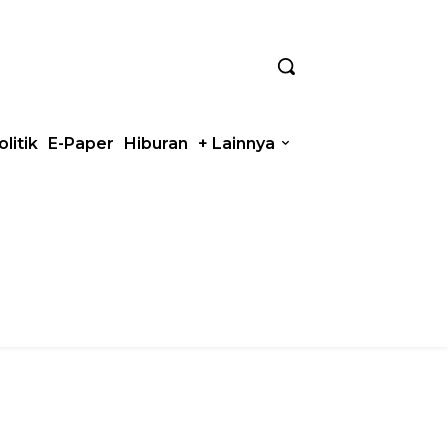
olitik
E-Paper
Hiburan
+ Lainnya