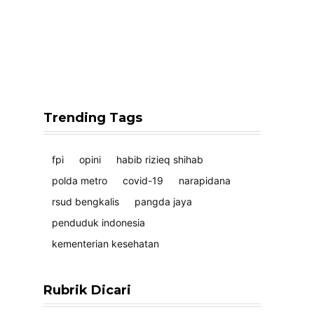
Trending Tags
fpi
opini
habib rizieq shihab
polda metro
covid-19
narapidana
rsud bengkalis
pangda jaya
penduduk indonesia
kementerian kesehatan
Rubrik Dicari