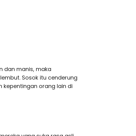
an dan manis, maka
lembut. Sosok itu cenderung
 kepentingan orang lain di
mereka yang suka rasa asli