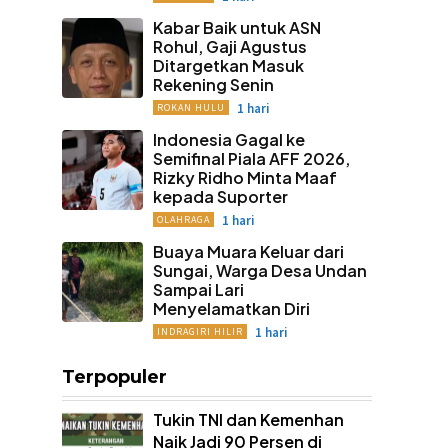
Kabar Baik untuk ASN
Rohul, Gaji Agustus
Ditargetkan Masuk
Rekening Senin
1 hari
ROKAN HULU
Indonesia Gagal ke
Semifinal Piala AFF 2026,
Rizky Ridho Minta Maaf
kepada Suporter
1 hari
OLAHRAGA
Buaya Muara Keluar dari
Sungai, Warga Desa Undan
Sampai Lari
Menyelamatkan Diri
1 hari
INDRAGIRI HILIR
Terpopuler
Tukin TNI dan Kemenhan
Naik Jadi 90 Persen di