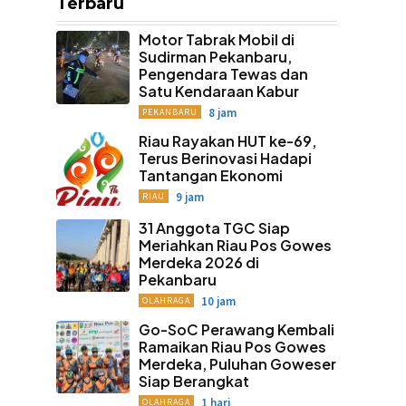
Terbaru
Motor Tabrak Mobil di
Sudirman Pekanbaru,
Pengendara Tewas dan
Satu Kendaraan Kabur
8 jam
PEKANBARU
Riau Rayakan HUT ke-69,
Terus Berinovasi Hadapi
Tantangan Ekonomi
9 jam
RIAU
31 Anggota TGC Siap
Meriahkan Riau Pos Gowes
Merdeka 2026 di
Pekanbaru
10 jam
OLAHRAGA
Go-SoC Perawang Kembali
Ramaikan Riau Pos Gowes
Merdeka, Puluhan Goweser
Siap Berangkat
1 hari
OLAHRAGA