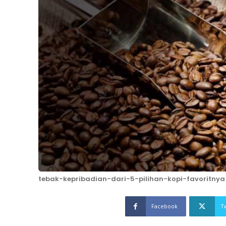
tebak-kepribadian-dari-5-pilihan-kopi-favoritnya
Facebook
T