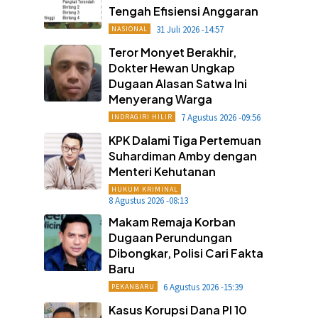
Tengah Efisiensi Anggaran
31 Juli 2026 -14:57
NASIONAL
Teror Monyet Berakhir,
Dokter Hewan Ungkap
Dugaan Alasan Satwa Ini
Menyerang Warga
7 Agustus 2026 -09:56
INDRAGIRI HILIR
KPK Dalami Tiga Pertemuan
Suhardiman Amby dengan
Menteri Kehutanan
HUKUM KRIMINAL
8 Agustus 2026 -08:13
Makam Remaja Korban
Dugaan Perundungan
Dibongkar, Polisi Cari Fakta
Baru
6 Agustus 2026 -15:39
PEKANBARU
Kasus Korupsi Dana PI 10