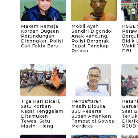
Makam Remaja
Mobil Ayah
HSBL 
Korban Dugaan
Sendiri Digondol
Peraw
Perundungan
Anak Kandung,
Bergul
Dibongkar, Polisi
Polisi Bergerak
Bidik 
Cari Fakta Baru
Cepat Tangkap
Wakil
Pelaku
DBL
Tiga Hari Dicari,
Pendaftaran
Petani
Satu Korban
Masih Dibuka,
Berua
Kapal Tenggelam
830 Peserta
Saat B
Ditemukan
Sudah Amankan
Terluk
Tewas, Satu
Tempat di Gowes
Dilari
Masih Hilang
Merdeka
RSUD 