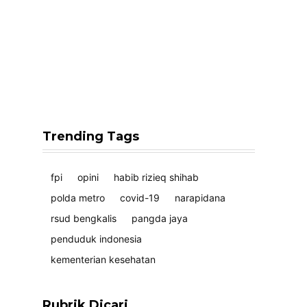
Trending Tags
fpi
opini
habib rizieq shihab
polda metro
covid-19
narapidana
rsud bengkalis
pangda jaya
penduduk indonesia
kementerian kesehatan
Rubrik Dicari