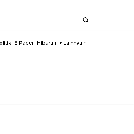
olitik
E-Paper
Hiburan
+ Lainnya