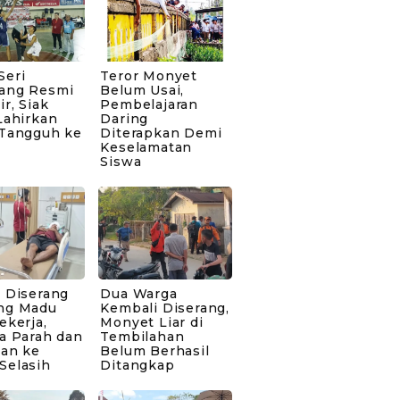
Seri
Teror Monyet
ang Resmi
Belum Usai,
ir, Siak
Pembelajaran
Lahirkan
Daring
 Tangguh ke
Diterapkan Demi
Keselamatan
Siswa
 Diserang
Dua Warga
ng Madu
Kembali Diserang,
ekerja,
Monyet Liar di
a Parah dan
Tembilahan
kan ke
Belum Berhasil
Selasih
Ditangkap