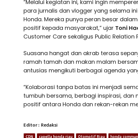
“Melalui kegiatan ini, kami ingin mempe
para jurnalis dan vlogger yang selama in
Honda. Mereka punya peran besar dala
positif kepada masyarakat,” ujar
Toni Ha
Customer Care sekaligus Public Relation 
Suasana hangat dan akrab terasa sepanja
ramah tamah dan makan malam bersama
antusias mengikuti berbagai agenda yan
“Kolaborasi tanpa batas ini menjadi sem
tumbuh bersama, berbagi inspirasi, dan
positif antara Honda dan rekan-rekan me
Editor :
Redaksi
CDN
capella honda riau
Otomotif Riau
honda commun