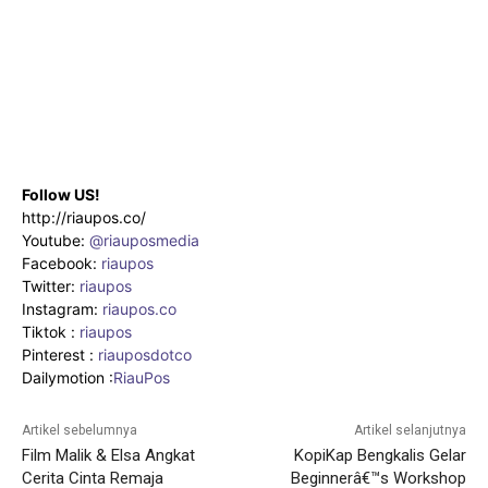
Follow US!
http://riaupos.co/
Youtube:
@riauposmedia
Facebook:
riaupos
Twitter:
riaupos
Instagram:
riaupos.co
Tiktok :
riaupos
Pinterest :
riauposdotco
Dailymotion :
RiauPos
Artikel sebelumnya
Artikel selanjutnya
Film Malik & Elsa Angkat
KopiKap Bengkalis Gelar
Cerita Cinta Remaja
Beginnerâ€™s Workshop