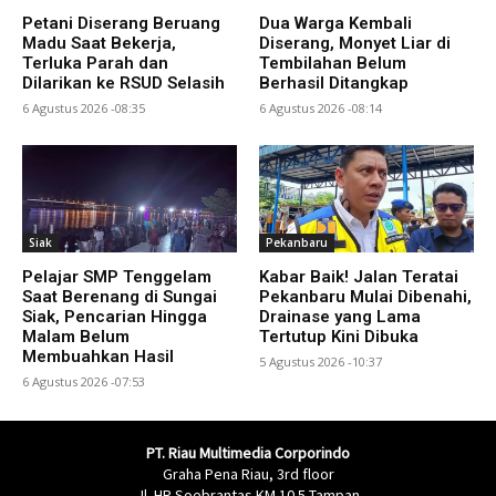
Petani Diserang Beruang
Dua Warga Kembali
Madu Saat Bekerja,
Diserang, Monyet Liar di
Terluka Parah dan
Tembilahan Belum
Dilarikan ke RSUD Selasih
Berhasil Ditangkap
6 Agustus 2026 -08:35
6 Agustus 2026 -08:14
Siak
Pekanbaru
Pelajar SMP Tenggelam
Kabar Baik! Jalan Teratai
Saat Berenang di Sungai
Pekanbaru Mulai Dibenahi,
Siak, Pencarian Hingga
Drainase yang Lama
Malam Belum
Tertutup Kini Dibuka
Membuahkan Hasil
5 Agustus 2026 -10:37
6 Agustus 2026 -07:53
PT. Riau Multimedia Corporindo
Graha Pena Riau, 3rd floor
Jl. HR Soebrantas KM 10.5 Tampan