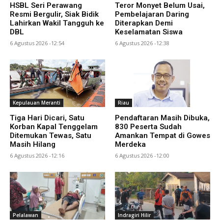
HSBL Seri Perawang
Teror Monyet Belum Usai,
Resmi Bergulir, Siak Bidik
Pembelajaran Daring
Lahirkan Wakil Tangguh ke
Diterapkan Demi
DBL
Keselamatan Siswa
6 Agustus 2026 -12:54
6 Agustus 2026 -12:38
Kepulauan Meranti
Riau
Tiga Hari Dicari, Satu
Pendaftaran Masih Dibuka,
Korban Kapal Tenggelam
830 Peserta Sudah
Ditemukan Tewas, Satu
Amankan Tempat di Gowes
Masih Hilang
Merdeka
6 Agustus 2026 -12:16
6 Agustus 2026 -12:00
Pelalawan
Indragiri Hilir