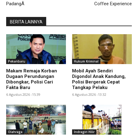
PadangÂ
Coffee Experience
BERITA LAINNYA
Pekanbaru
Hukum Kriminal
Makam Remaja Korban
Mobil Ayah Sendiri
Dugaan Perundungan
Digondol Anak Kandung,
Dibongkar, Polisi Cari
Polisi Bergerak Cepat
Fakta Baru
Tangkap Pelaku
6 Agustus 2026 -15:39
6 Agustus 2026 -13:32
Olahraga
Indragiri Hilir