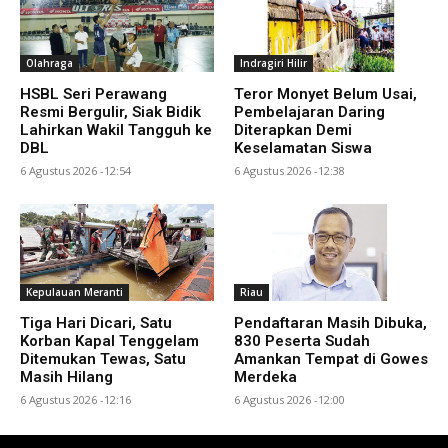
Olahraga
Indragiri Hilir
HSBL Seri Perawang
Teror Monyet Belum Usai,
Resmi Bergulir, Siak Bidik
Pembelajaran Daring
Lahirkan Wakil Tangguh ke
Diterapkan Demi
DBL
Keselamatan Siswa
6 Agustus 2026 -12:54
6 Agustus 2026 -12:38
Kepulauan Meranti
Riau
Tiga Hari Dicari, Satu
Pendaftaran Masih Dibuka,
Korban Kapal Tenggelam
830 Peserta Sudah
Ditemukan Tewas, Satu
Amankan Tempat di Gowes
Masih Hilang
Merdeka
6 Agustus 2026 -12:16
6 Agustus 2026 -12:00