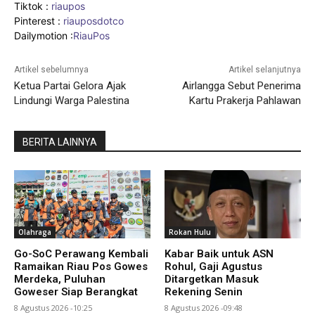
Tiktok :
riaupos
Pinterest :
riauposdotco
Dailymotion :
RiauPos
Artikel sebelumnya
Artikel selanjutnya
Ketua Partai Gelora Ajak
Airlangga Sebut Penerima
Lindungi Warga Palestina
Kartu Prakerja Pahlawan
BERITA LAINNYA
Olahraga
Rokan Hulu
Go-SoC Perawang Kembali
Kabar Baik untuk ASN
Ramaikan Riau Pos Gowes
Rohul, Gaji Agustus
Merdeka, Puluhan
Ditargetkan Masuk
Goweser Siap Berangkat
Rekening Senin
8 Agustus 2026 -10:25
8 Agustus 2026 -09:48