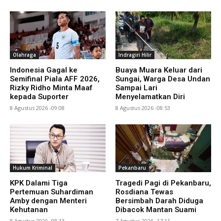
Olahraga
Indragiri Hilir
Indonesia Gagal ke
Buaya Muara Keluar dari
Semifinal Piala AFF 2026,
Sungai, Warga Desa Undan
Rizky Ridho Minta Maaf
Sampai Lari
kepada Suporter
Menyelamatkan Diri
8 Agustus 2026 -09:08
8 Agustus 2026 -08:53
Hukum Kriminal
Pekanbaru
KPK Dalami Tiga
Tragedi Pagi di Pekanbaru,
Pertemuan Suhardiman
Rosdiana Tewas
Amby dengan Menteri
Bersimbah Darah Diduga
Kehutanan
Dibacok Mantan Suami
8 Agustus 2026 -08:13
7 Agustus 2026 -17:11