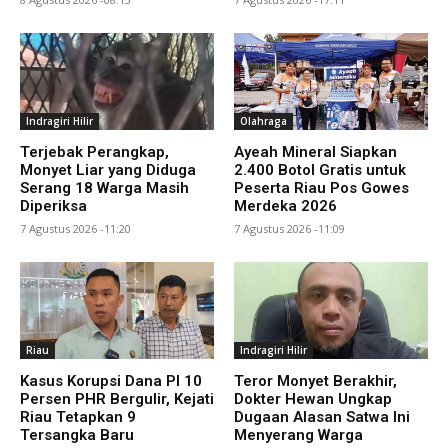
Indragiri Hilir
Olahraga
Terjebak Perangkap,
Ayeah Mineral Siapkan
Monyet Liar yang Diduga
2.400 Botol Gratis untuk
Serang 18 Warga Masih
Peserta Riau Pos Gowes
Diperiksa
Merdeka 2026
7 Agustus 2026 -11:20
7 Agustus 2026 -11:09
Riau
Indragiri Hilir
Kasus Korupsi Dana PI 10
Teror Monyet Berakhir,
Persen PHR Bergulir, Kejati
Dokter Hewan Ungkap
Riau Tetapkan 9
Dugaan Alasan Satwa Ini
Tersangka Baru
Menyerang Warga