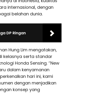
anya di Indonesia, kualitas
ara internasional, dengan
bagai belahan dunia.
gga DP Ringan
man Hung Lim mengatakan,
i kelasnya serta standar
knologi Honda Sensing. ‘’New
baru dalam kenyamanan
perkenalkan hari ini, kami
konsumen dengan menjadikan
dengan konsep yang