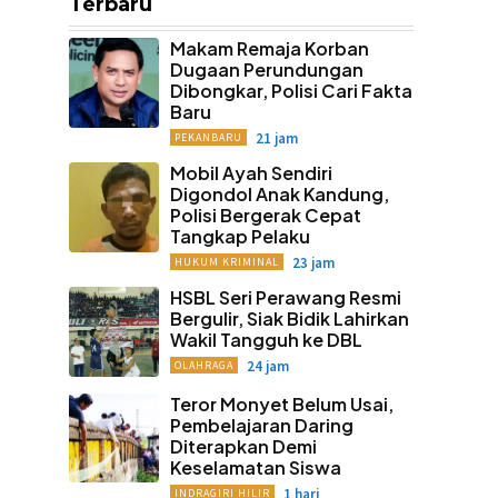
Terbaru
Makam Remaja Korban
Dugaan Perundungan
Dibongkar, Polisi Cari Fakta
Baru
21 jam
PEKANBARU
Mobil Ayah Sendiri
Digondol Anak Kandung,
Polisi Bergerak Cepat
Tangkap Pelaku
23 jam
HUKUM KRIMINAL
HSBL Seri Perawang Resmi
Bergulir, Siak Bidik Lahirkan
Wakil Tangguh ke DBL
24 jam
OLAHRAGA
Teror Monyet Belum Usai,
Pembelajaran Daring
Diterapkan Demi
Keselamatan Siswa
1 hari
INDRAGIRI HILIR