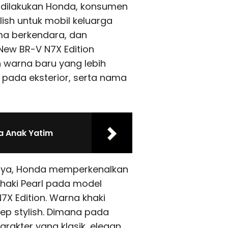
 dilakukan Honda, konsumen
ish untuk mobil keluarga
ma berkendara, dan
New BR-V N7X Edition
 warna baru yang lebih
 pada eksterior, serta nama
a Anak Yatim
inya, Honda memperkenalkan
Khaki Pearl pada model
7X Edition. Warna khaki
sep stylish. Dimana pada
arakter yang klasik, elegan,