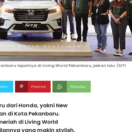
anbaru tepatnya di Living World Pekanbaru, pekan lalu. (SITI
witter
Pinterest
WhatsApp
u dari Honda, yakni New
an di Kota Pekanbaru.
riah di Living World
ilannya yang makin stylish,