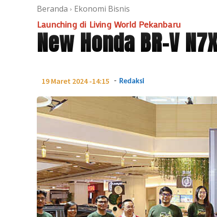
Beranda
Ekonomi Bisnis
Launching di Living World Pekanbaru
New Honda BR-V N7X 
-
19 Maret 2024 -14:15
Redaksi