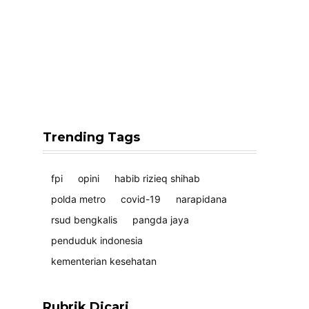
Trending Tags
fpi
opini
habib rizieq shihab
polda metro
covid-19
narapidana
rsud bengkalis
pangda jaya
penduduk indonesia
kementerian kesehatan
Rubrik Dicari