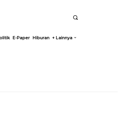
olitik
E-Paper
Hiburan
+ Lainnya