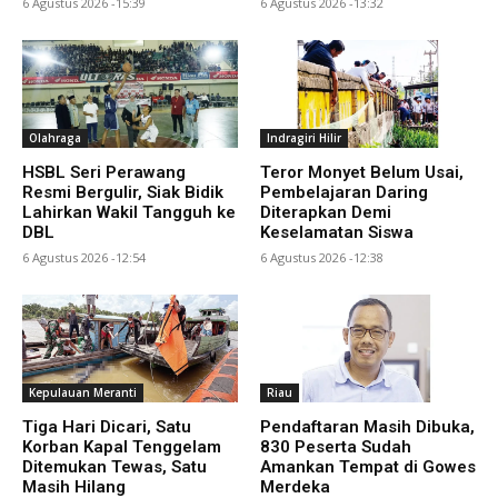
6 Agustus 2026 -15:39
6 Agustus 2026 -13:32
Olahraga
Indragiri Hilir
HSBL Seri Perawang
Teror Monyet Belum Usai,
Resmi Bergulir, Siak Bidik
Pembelajaran Daring
Lahirkan Wakil Tangguh ke
Diterapkan Demi
DBL
Keselamatan Siswa
6 Agustus 2026 -12:54
6 Agustus 2026 -12:38
Kepulauan Meranti
Riau
Tiga Hari Dicari, Satu
Pendaftaran Masih Dibuka,
Korban Kapal Tenggelam
830 Peserta Sudah
Ditemukan Tewas, Satu
Amankan Tempat di Gowes
Masih Hilang
Merdeka