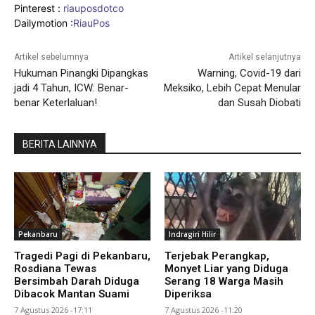
Pinterest :
riauposdotco
Dailymotion :
RiauPos
Artikel sebelumnya
Artikel selanjutnya
Hukuman Pinangki Dipangkas
Warning, Covid-19 dari
jadi 4 Tahun, ICW: Benar-
Meksiko, Lebih Cepat Menular
benar Keterlaluan!
dan Susah Diobati
BERITA LAINNYA
Pekanbaru
Indragiri Hilir
Tragedi Pagi di Pekanbaru,
Terjebak Perangkap,
Rosdiana Tewas
Monyet Liar yang Diduga
Bersimbah Darah Diduga
Serang 18 Warga Masih
Dibacok Mantan Suami
Diperiksa
7 Agustus 2026 -17:11
7 Agustus 2026 -11:20