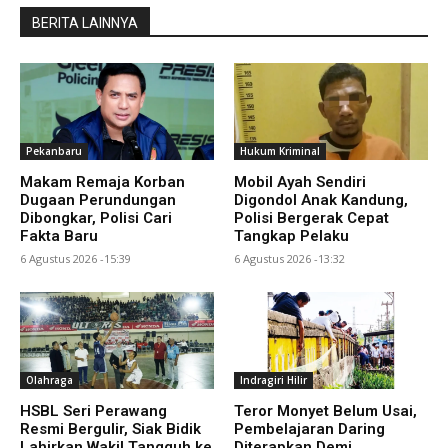
BERITA LAINNYA
Pekanbaru
Hukum Kriminal
Makam Remaja Korban
Mobil Ayah Sendiri
Dugaan Perundungan
Digondol Anak Kandung,
Dibongkar, Polisi Cari
Polisi Bergerak Cepat
Fakta Baru
Tangkap Pelaku
6 Agustus 2026 -15:39
6 Agustus 2026 -13:32
Olahraga
Indragiri Hilir
HSBL Seri Perawang
Teror Monyet Belum Usai,
Resmi Bergulir, Siak Bidik
Pembelajaran Daring
Lahirkan Wakil Tangguh ke
Diterapkan Demi