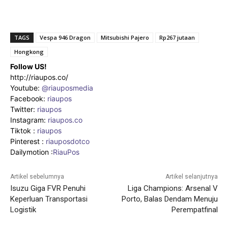
TAGS
Vespa 946 Dragon
Mitsubishi Pajero
Rp267 jutaan
Hongkong
Follow US!
http://riaupos.co/
Youtube:
@riauposmedia
Facebook:
riaupos
Twitter:
riaupos
Instagram:
riaupos.co
Tiktok :
riaupos
Pinterest :
riauposdotco
Dailymotion :
RiauPos
Artikel sebelumnya
Artikel selanjutnya
Isuzu Giga FVR Penuhi
Liga Champions: Arsenal V
Keperluan Transportasi
Porto, Balas Dendam Menuju
Logistik
Perempatfinal