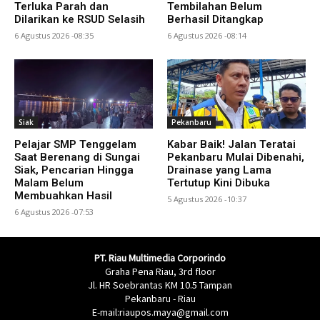
Terluka Parah dan
Tembilahan Belum
Dilarikan ke RSUD Selasih
Berhasil Ditangkap
6 Agustus 2026 -08:35
6 Agustus 2026 -08:14
Siak
Pekanbaru
Pelajar SMP Tenggelam
Kabar Baik! Jalan Teratai
Saat Berenang di Sungai
Pekanbaru Mulai Dibenahi,
Siak, Pencarian Hingga
Drainase yang Lama
Malam Belum
Tertutup Kini Dibuka
Membuahkan Hasil
5 Agustus 2026 -10:37
6 Agustus 2026 -07:53
PT. Riau Multimedia Corporindo
Graha Pena Riau, 3rd floor
Jl. HR Soebrantas KM 10.5 Tampan
Pekanbaru - Riau
E-mail:riaupos.maya@gmail.com