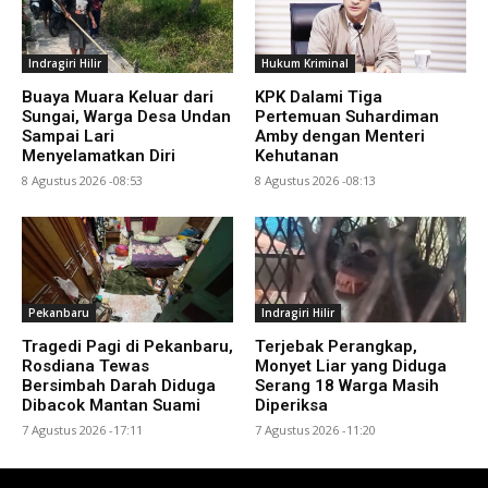
Indragiri Hilir
Hukum Kriminal
Buaya Muara Keluar dari
KPK Dalami Tiga
Sungai, Warga Desa Undan
Pertemuan Suhardiman
Sampai Lari
Amby dengan Menteri
Menyelamatkan Diri
Kehutanan
8 Agustus 2026 -08:53
8 Agustus 2026 -08:13
Pekanbaru
Indragiri Hilir
Tragedi Pagi di Pekanbaru,
Terjebak Perangkap,
Rosdiana Tewas
Monyet Liar yang Diduga
Bersimbah Darah Diduga
Serang 18 Warga Masih
Dibacok Mantan Suami
Diperiksa
7 Agustus 2026 -17:11
7 Agustus 2026 -11:20