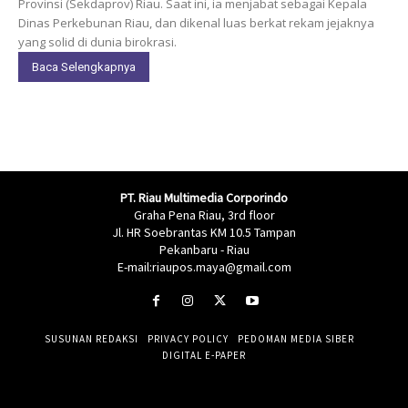
Provinsi (Sekdaprov) Riau. Saat ini, ia menjabat sebagai Kepala
Dinas Perkebunan Riau, dan dikenal luas berkat rekam jejaknya
yang solid di dunia birokrasi.
Baca Selengkapnya
PT. Riau Multimedia Corporindo
Graha Pena Riau, 3rd floor
Jl. HR Soebrantas KM 10.5 Tampan
Pekanbaru - Riau
E-mail:riaupos.maya@gmail.com
SUSUNAN REDAKSI
PRIVACY POLICY
PEDOMAN MEDIA SIBER
DIGITAL E-PAPER