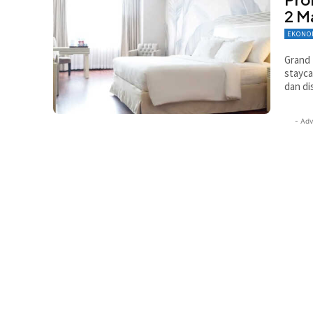
2 M
EKONO
Grand 
stayca
dan di
- Adv