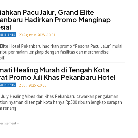
iahkan Pacu Jalur, Grand Elite
anbaru Hadirkan Promo Menginap
sial
20 Agustus 2025 -10:31
MI BISNIS
Elite Hotel Pekanbaru hadirkan promo “Pesona Pacu Jalur” mulai
ribu per malam lengkap dengan fasilitas dan merchandise
sif.
mati Healing Murah di Tengah Kota
at Promo Juli Khas Pekanbaru Hotel
2 Juli 2025 -10:55
MI BISNIS
July Healing Vibes dari Khas Pekanbaru tawarkan pengalaman
tion nyaman di tengah kota hanya Rp500 ribuan lengkap sarapan
m renang.
ertisement -