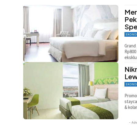
Mer
Pek
Spe
EKONO
Grand 
Rp800 
eksklu
Nik
Lew
EKONO
Promo 
stayca
& kola
- Adv