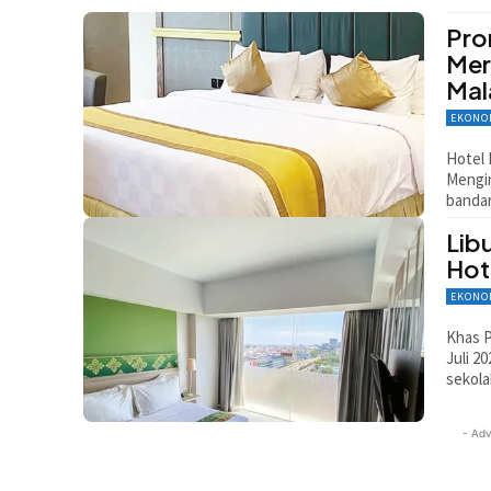
Pro
Mer
Ma
EKONO
Hotel 
Mengin
bandar
Lib
Hot
EKONO
Khas P
Juli 2
sekola
- Adv