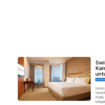
Swi
Kam
unt
EKONO
Hotel 
favori
Public
kebija