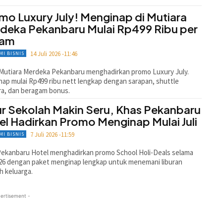
mo Luxury July! Menginap di Mutiara
deka Pekanbaru Mulai Rp499 Ribu per
lam
14 Juli 2026 -11:46
MI BISNIS
Mutiara Merdeka Pekanbaru menghadirkan promo Luxury July.
ap mulai Rp499 ribu nett lengkap dengan sarapan, shuttle
a, dan beragam bonus.
ur Sekolah Makin Seru, Khas Pekanbaru
el Hadirkan Promo Menginap Mulai Juli
7 Juli 2026 -11:59
MI BISNIS
ekanbaru Hotel menghadirkan promo School Holi-Deals selama
026 dengan paket menginap lengkap untuk menemani liburan
h keluarga.
ertisement -