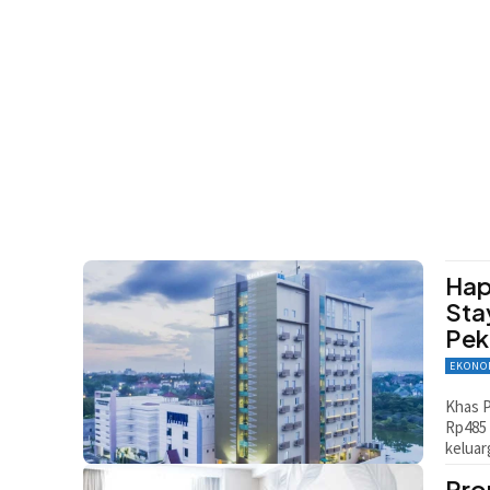
Hap
Sta
Pek
EKONO
Khas P
Rp485 
keluar
Pro