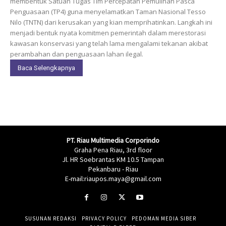
membentuk Satuan Tugas Tim Percepatan Pemulihan Pasca
Penguasaan (TP4) guna menyelamatkan Taman Nasional Tesso
Nilo (TNTN) dari kerusakan yang kian memprihatinkan. Langkah ini
menjadi bentuk nyata komitmen pemerintah dalam merestorasi
kawasan konservasi yang telah lama mengalami tekanan akibat
perambahan dan penguasaan lahan ilegal.
Baca Selengkapnya
PT. Riau Multimedia Corporindo
Graha Pena Riau, 3rd floor
Jl. HR Soebrantas KM 10.5 Tampan
Pekanbaru - Riau
E-mail:riaupos.maya@gmail.com
SUSUNAN REDAKSI
PRIVACY POLICY
PEDOMAN MEDIA SIBER