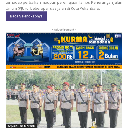
terhadap perbaikan maupun peremajaan lampu Penerangan Jalan
Umum (PJU) di beberapa ruas jalan di Kota Pekanbaru.
Baca Selengkapnya
- Advertisement -
Kepulauan Meranti