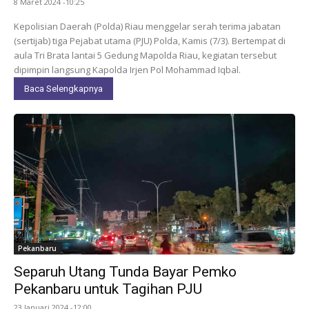
8 Maret 2024 -10:25
Kepolisian Daerah (Polda) Riau menggelar serah terima jabatan
(sertijab) tiga Pejabat utama (PJU) Polda, Kamis (7/3). Bertempat di
aula Tri Brata lantai 5 Gedung Mapolda Riau, kegiatan tersebut
dipimpin langsung Kapolda Irjen Pol Mohammad Iqbal.
Baca Selengkapnya
Pekanbaru
Separuh Utang Tunda Bayar Pemko
Pekanbaru untuk Tagihan PJU
23 Januari 2024 -12:00