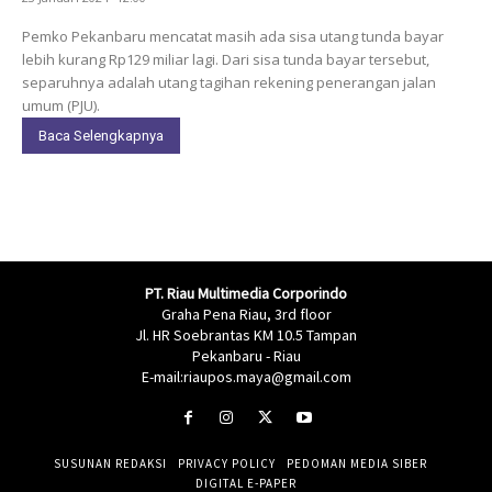
Pemko Pekanbaru mencatat masih ada sisa utang tunda bayar
lebih kurang Rp129 miliar lagi. Dari sisa tunda bayar tersebut,
separuhnya adalah utang tagihan rekening penerangan jalan
umum (PJU).
Baca Selengkapnya
PT. Riau Multimedia Corporindo
Graha Pena Riau, 3rd floor
Jl. HR Soebrantas KM 10.5 Tampan
Pekanbaru - Riau
E-mail:riaupos.maya@gmail.com
SUSUNAN REDAKSI
PRIVACY POLICY
PEDOMAN MEDIA SIBER
DIGITAL E-PAPER